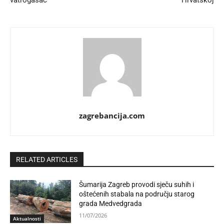
vatrogasac
Hrvatskoj
zagrebancija.com
RELATED ARTICLES
Šumarija Zagreb provodi sječu suhih i
oštećenih stabala na području starog
grada Medvedgrada
11/07/2026
Aktualnosti