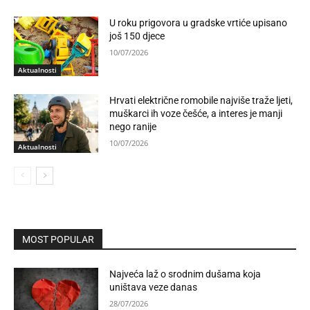
U roku prigovora u gradske vrtiće upisano
još 150 djece
10/07/2026
Aktualnosti
Hrvati električne romobile najviše traže ljeti,
muškarci ih voze češće, a interes je manji
nego ranije
10/07/2026
Aktualnosti
MOST POPULAR
Najveća laž o srodnim dušama koja
uništava veze danas
28/07/2026