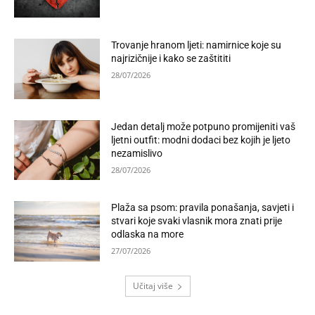
Trovanje hranom ljeti: namirnice koje su
najrizičnije i kako se zaštititi
28/07/2026
Jedan detalj može potpuno promijeniti vaš
ljetni outfit: modni dodaci bez kojih je ljeto
nezamislivo
28/07/2026
Plaža sa psom: pravila ponašanja, savjeti i
stvari koje svaki vlasnik mora znati prije
odlaska na more
27/07/2026
Učitaj više