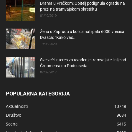
Drama u Prečkom: Obitelj podignula ogradu na
pruzi na tramvajskom okretištu
01/10/2019
Žena u Zapruđu u kolica natrpala 6000 vrećica
kvasca: “Kako vas...
19/03/2020
Sve veći interes za uvođenje tramvajske linije od
Črnomerca do Podsuseda
02/02/2017
POPULARNA KATEGORIJA
Aktualnosti
13748
Društvo
9684
Scena
6415