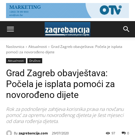
Naslovnica
Aktualnosti
Grad Zagreb obavještava: Počela je isplata
pomoći za novorođeno dijete
Aktualnosti
Društvo
Grad Zagreb obavještava:
Počela je isplata pomoći za
novorođeno dijete
Rok za podnošenje zahtjeva korisnika prava na novčanu
pomoć za opremu novorođenog djeteta je šest mjeseci
od dana rođenja djeteta.
By
zagrebancija.com
29/07/2020
97
0