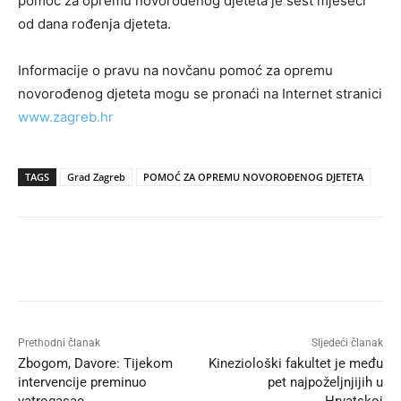
pomoć za opremu novorođenog djeteta je šest mjeseci
od dana rođenja djeteta.
Informacije o pravu na novčanu pomoć za opremu
novorođenog djeteta mogu se pronaći na Internet stranici
www.zagreb.hr
TAGS
Grad Zagreb
POMOĆ ZA OPREMU NOVOROĐENOG DJETETA
Prethodni članak
Sljedeći članak
Zbogom, Davore: Tijekom
Kineziološki fakultet je među
intervencije preminuo
pet najpoželjnjijih u