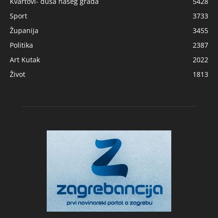
Kvartovi- duša našeg grada
5428
Sport
3733
Županija
3455
Politika
2387
Art Kutak
2022
Život
1813