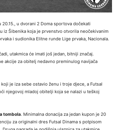
 20.15., u dvorani 2 Doma sportova dočekati
iz Šibenika koja je prvenstvo otvorila neočekivanim
rvaka i sudionika Elitne runde Lige prvaka, Nacionala.
i, utakmica će imati još jedan, bitniji značaj.
e akcije za obitelj nedavno preminulog navijača
oji je iza sebe ostavio ženu i troje djece, a Futsal
njegovoj mladoj obitelji koja se nalazi u teškoj
a tombola
. Minimalna donacija za jedan kupon je 20
enciju za originalni dres Futsal Dinama s potpisom
. Druga nagrada je godišnja ulaznica za utakmice