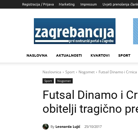
Registracija / Prijava
Marketing
Impressum
Uvjeti prenošenja član
Zagrebancija
NASLOVNA
AKTUALNOSTI
KVARTOVI
SPORT
Naslovnica
Sport
Nogomet
Futsal Dinamo i Crnic
Sport
Nogomet
Futsal Dinamo i C
obitelji tragično
By
Leonarda Lujić
25/10/2017