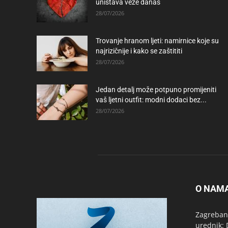
uništava veze danas
28/07/2026
Trovanje hranom ljeti: namirnice koje su
najrizičnije i kako se zaštititi
28/07/2026
Jedan detalj može potpuno promijeniti
vaš ljetni outfit: modni dodaci bez...
28/07/2026
O NAM
Zagrebanc
urednik: 