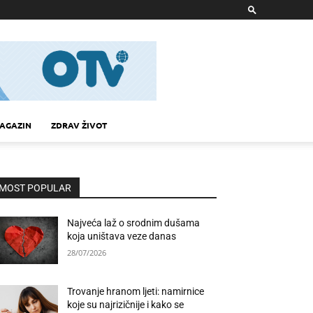
AGAZIN
ZDRAV ŽIVOT
MOST POPULAR
Najveća laž o srodnim dušama
koja uništava veze danas
28/07/2026
Trovanje hranom ljeti: namirnice
koje su najrizičnije i kako se