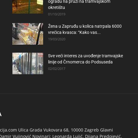
ogradu na pruzi na tramvajskom
okretištu
01/10/2019
Žena u Zapruđu u kolica natrpala 6000
vrećica kvasca: “Kako vas...
19/03/2020
Sve veći interes za uvođenje tramvajske
linije od Črnomerca do Podsuseda
02/02/2017
A
ija.com Ulica Grada Vukovara 68, 10000 Zagreb Glavni
Damir Vujinović Novinari: Leonarda Lujić, Dijana Predojević,