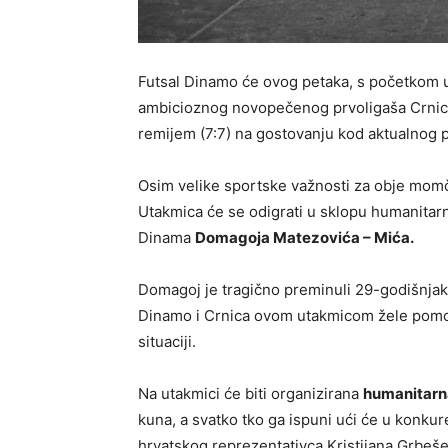
Futsal Dinamo će ovog petaka, s početkom u
ambicioznog novopečenog prvoligaša Crnicu 
remijem (7:7) na gostovanju kod aktualnog p
Osim velike sportske važnosti za obje momčad
Utakmica će se odigrati u sklopu humanitarn
Dinama
Domagoja Matezovića – Mića.
Domagoj je tragično preminuli 29-godišnjak k
Dinamo i Crnica ovom utakmicom žele pomoći 
situaciji.
Na utakmici će biti organizirana
humanitarn
kuna, a svatko tko ga ispuni ući će u konkur
hrvatskog reprezentativca Kristijana Grbeše