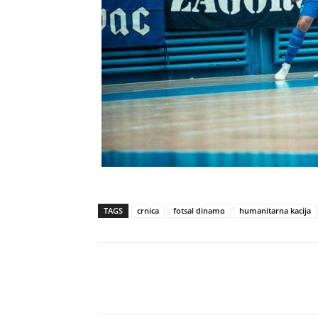
TAGS
crnica
fotsal dinamo
humanitarna kacija
Udio