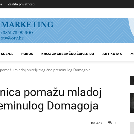
ka
Zaštita privatnosti
SCENA
FOKUS
KROZ ZAGREBAČKU ŽUPANIJU
ART KUTAK
M
a pomažu mladoj obitelji tragično preminulog Domagoja
rnica pomažu mladoj
 preminulog Domagoja
423
0