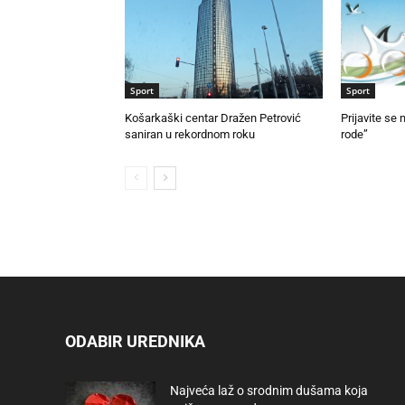
Sport
Sport
Košarkaški centar Dražen Petrović
Prijavite se 
saniran u rekordnom roku
rode”
ODABIR UREDNIKA
Najveća laž o srodnim dušama koja