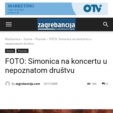
Naslovnica
Scena
Poznati
FOTO: Simonica na koncertu u
nepoznatom društvu
Scena
Poznati
FOTO: Simonica na koncertu u
nepoznatom društvu
By
zagrebancija.com
16/11/2009
164
0