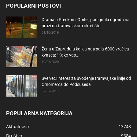
POPULARNI POSTOVI
Drama u Prečkom: Obitelj podignula ogradu na
pruzi na tramvajskom okretištu
01/10/2019
Žena u Zapruđu u kolica natrpala 6000 vrećica
kvasca: “Kako vas...
19/03/2020
Sve veći interes za uvođenje tramvajske linije od
Črnomerca do Podsuseda
02/02/2017
POPULARNA KATEGORIJA
Aktualnosti
13748
Društvo
9684