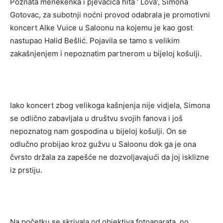
Poznata menekenka i pjevačica hita ‘ Lova’, Simona
Gotovac, za subotnji noćni provod odabrala je promotivni
koncert Alke Vuice u Saloonu na kojemu je kao gost
nastupao Halid Bešlić. Pojavila se tamo s velikim
zakašnjenjem i nepoznatim partnerom u bijeloj košulji.
Iako koncert zbog velikoga kašnjenja nije vidjela, Simona
se odlično zabavljala u društvu svojih fanova i još
nepoznatog nam gospodina u bijeloj košulji. On se
odlučno probijao kroz gužvu u Saloonu dok ga je ona
čvrsto držala za zapešće ne dozvoljavajući da joj isklizne
iz prstiju.
Na početku se skrivala od objektiva fotoaparata, no