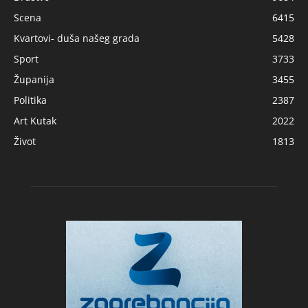
Scena
6415
Kvartovi- duša našeg grada
5428
Sport
3733
Županija
3455
Politika
2387
Art Kutak
2022
Život
1813