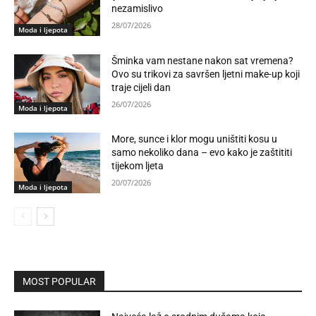
nezamislivo
28/07/2026
Moda i ljepota
Šminka vam nestane nakon sat vremena?
Ovo su trikovi za savršen ljetni make-up koji
traje cijeli dan
26/07/2026
Moda i ljepota
More, sunce i klor mogu uništiti kosu u
samo nekoliko dana – evo kako je zaštititi
tijekom ljeta
20/07/2026
Moda i ljepota
MOST POPULAR