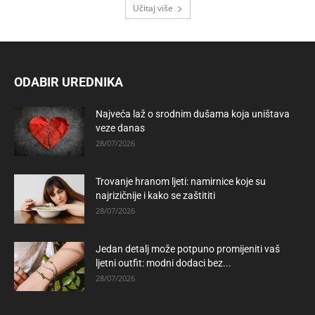
Učitaj više
ODABIR UREDNIKA
Najveća laž o srodnim dušama koja uništava
veze danas
28/07/2026
Trovanje hranom ljeti: namirnice koje su
najrizičnije i kako se zaštititi
28/07/2026
Jedan detalj može potpuno promijeniti vaš
ljetni outfit: modni dodaci bez...
28/07/2026