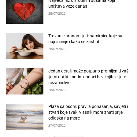
Najveća laž o srodnim dušama koja
uništava veze danas
28/07/2026
Trovanje hranom ljeti: namirnice koje su
najrizičnije i kako se zaštititi
28/07/2026
Jedan detalj može potpuno promijeniti vaš
ljetni outfit: modni dodaci bez kojih je ljeto
nezamislivo
28/07/2026
Plaža sa psom: pravila ponašanja, savjeti i
stvari koje svaki vlasnik mora znati prije
odlaska na more
27/07/2026