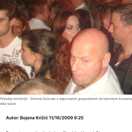
Pokušaj mimikrije - Simona Gotovac s nepoznatim gospodinom na izbornom koncertu
Alke Vuice
Autor: Bojana Križić 11/16/2009 9:25