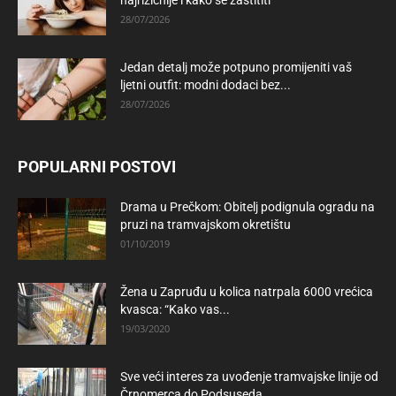
najrizičnije i kako se zaštititi
28/07/2026
Jedan detalj može potpuno promijeniti vaš
ljetni outfit: modni dodaci bez...
28/07/2026
POPULARNI POSTOVI
Drama u Prečkom: Obitelj podignula ogradu na
pruzi na tramvajskom okretištu
01/10/2019
Žena u Zapruđu u kolica natrpala 6000 vrećica
kvasca: “Kako vas...
19/03/2020
Sve veći interes za uvođenje tramvajske linije od
Črnomerca do Podsuseda