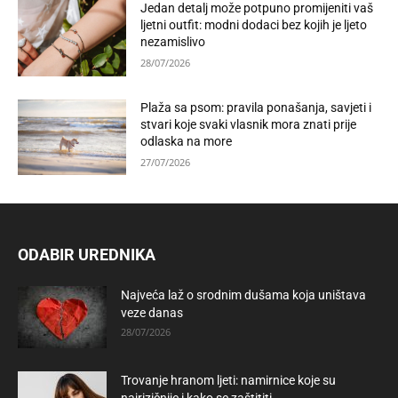
Jedan detalj može potpuno promijeniti vaš
ljetni outfit: modni dodaci bez kojih je ljeto
nezamislivo
28/07/2026
Plaža sa psom: pravila ponašanja, savjeti i
stvari koje svaki vlasnik mora znati prije
odlaska na more
27/07/2026
ODABIR UREDNIKA
Najveća laž o srodnim dušama koja uništava
veze danas
28/07/2026
Trovanje hranom ljeti: namirnice koje su