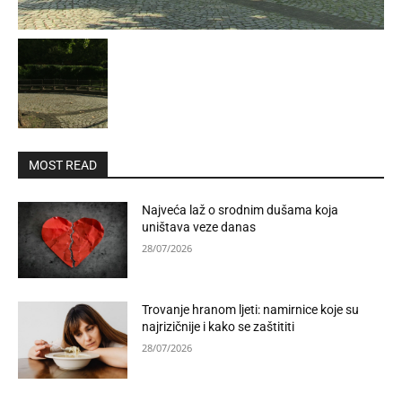
MOST READ
Najveća laž o srodnim dušama koja
uništava veze danas
28/07/2026
Trovanje hranom ljeti: namirnice koje su
najrizičnije i kako se zaštititi
28/07/2026