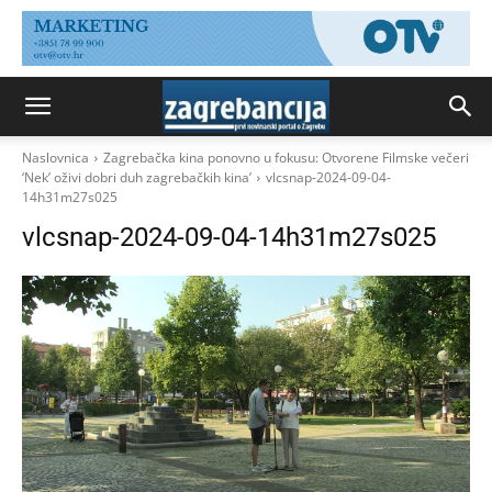
Naslovnica
Zagrebačka kina ponovno u fokusu: Otvorene Filmske večeri
‘Nek’ oživi dobri duh zagrebačkih kina’
vlcsnap-2024-09-04-
14h31m27s025
vlcsnap-2024-09-04-14h31m27s025