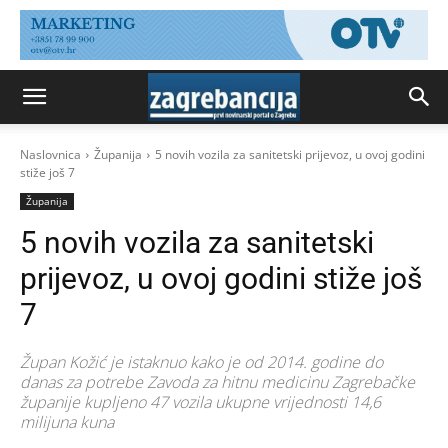
Naslovnica
Županija
5 novih vozila za sanitetski prijevoz, u ovoj godini
stiže još 7
Županija
5 novih vozila za sanitetski
prijevoz, u ovoj godini stiže još
7
Župan Kožić je istaknuo kako je od 2014. godine do
danas za potrebe Zavoda za hitnu medicinu Zagrebačke
županije kupljeno 47 vozila ukupne vrijednosti 14,6
milijuna kuna