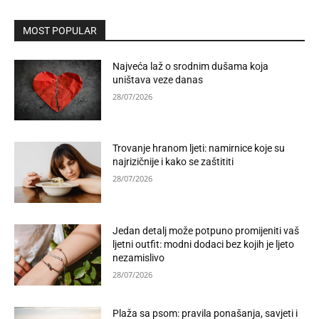
MOST POPULAR
Najveća laž o srodnim dušama koja
uništava veze danas
28/07/2026
Trovanje hranom ljeti: namirnice koje su
najrizičnije i kako se zaštititi
28/07/2026
Jedan detalj može potpuno promijeniti vaš
ljetni outfit: modni dodaci bez kojih je ljeto
nezamislivo
28/07/2026
Plaža sa psom: pravila ponašanja, savjeti i