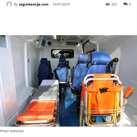
By
zagrebancija.com
16/01/2019
263
0
Press materijal