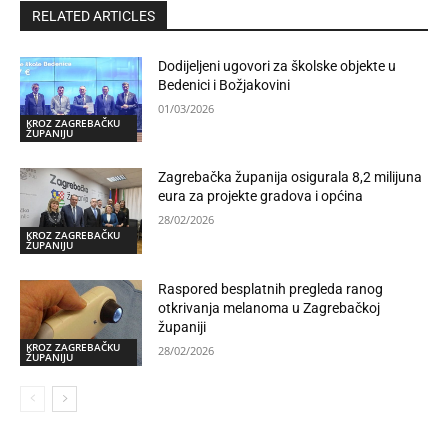
RELATED ARTICLES
Dodijeljeni ugovori za školske objekte u
Bedenici i Božjakovini
01/03/2026
KROZ ZAGREBAČKU
ŽUPANIJU
Zagrebačka županija osigurala 8,2 milijuna
eura za projekte gradova i općina
28/02/2026
KROZ ZAGREBAČKU
ŽUPANIJU
Raspored besplatnih pregleda ranog
otkrivanja melanoma u Zagrebačkoj
županiji
KROZ ZAGREBAČKU
28/02/2026
ŽUPANIJU