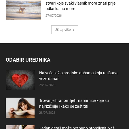
stvari koje svaki vlasnik mora znati prije
odlaska na more
27/07/2026
Učitaj više
ODABIR UREDNIKA
Najveća laž o srodnim dušama koja uništava
veze danas
28/07/2026
Trovanje hranom ljeti: namirnice koje su
najrizičnije i kako se zaštititi
28/07/2026
Jedan detalj može potpuno promijeniti vaš