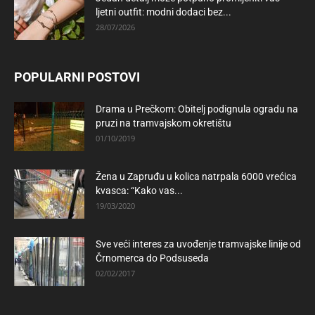
ljetni outfit: modni dodaci bez...
28/07/2026
POPULARNI POSTOVI
Drama u Prečkom: Obitelj podignula ogradu na
pruzi na tramvajskom okretištu
01/10/2019
Žena u Zapruđu u kolica natrpala 6000 vrećica
kvasca: “Kako vas...
19/03/2020
Sve veći interes za uvođenje tramvajske linije od
Črnomerca do Podsuseda
02/02/2017