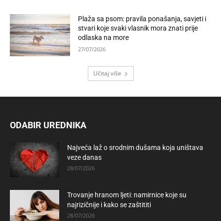
Plaža sa psom: pravila ponašanja, savjeti i
stvari koje svaki vlasnik mora znati prije
odlaska na more
27/07/2026
Učitaj više
ODABIR UREDNIKA
Najveća laž o srodnim dušama koja uništava
veze danas
28/07/2026
Trovanje hranom ljeti: namirnice koje su
najrizičnije i kako se zaštititi
28/07/2026