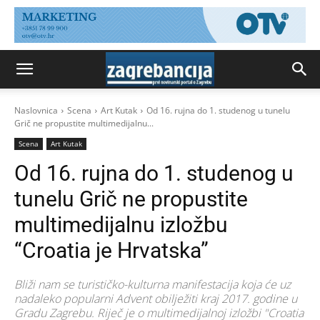
Naslovnica
Scena
Art Kutak
Od 16. rujna do 1. studenog u tunelu
Grič ne propustite multimedijalnu...
Scena
Art Kutak
Od 16. rujna do 1. studenog u
tunelu Grič ne propustite
multimedijalnu izložbu
“Croatia je Hrvatska”
Bliži nam se turističko-kulturna manifestacija koja će uz
nadaleko popularni Advent obilježiti kraj 2017. godine u
Gradu Zagrebu. Riječ je o multimedijalnoj izložbi "Croatia