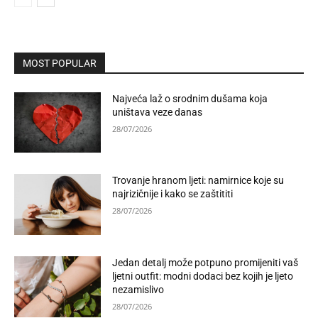
MOST POPULAR
Najveća laž o srodnim dušama koja
uništava veze danas
28/07/2026
Trovanje hranom ljeti: namirnice koje su
najrizičnije i kako se zaštititi
28/07/2026
Jedan detalj može potpuno promijeniti vaš
ljetni outfit: modni dodaci bez kojih je ljeto
nezamislivo
28/07/2026