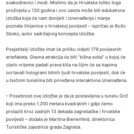
svakodnevici i modi. Mislimo da je Hrvatska toliko toga
proživjela u 130 godina i ovo zaista može biti edukativna
izložba koja će nam donijeti i iznenađenja i manje
poznate činjenice o hrvatskoj povijesti – ispričao je Božo
Skoko, autor sadržajnog koncepta izložbe.
Posjetitelji izložbe imat će priliku vidjeti 179 povijesnih
artefakata. Glavna atrakcija će biti “kišna soba” u kojoj će
cijelo vrijeme padati prava kiša na čijim će se kapima
ocrtavati hologrami bitnih ljudi hrvatske povijesti, dok će
u bočnim tunelima biti priređena interaktivna iznenađena.
– Posebnost ove izložbe je da je postavljena u tunelu Grič
koji ima preko 1.200 metara kvadratnih i gdje ćemo
prolaziti kroz zadnjih 13 dekada zagrebačke i hrvatske
povijesti – dodala je Martina Bienenfeld, direktorica
Turističke zajednice grada Zagreba.