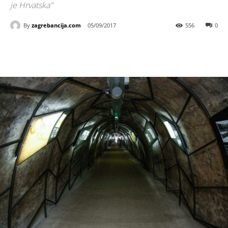
je Hrvatska"
By
zagrebancija.com
05/09/2017
556
0