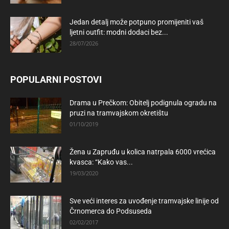
Jedan detalj može potpuno promijeniti vaš
ljetni outfit: modni dodaci bez...
28/07/2026
POPULARNI POSTOVI
Drama u Prečkom: Obitelj podignula ogradu na
pruzi na tramvajskom okretištu
01/10/2019
Žena u Zapruđu u kolica natrpala 6000 vrećica
kvasca: “Kako vas...
19/03/2020
Sve veći interes za uvođenje tramvajske linije od
Črnomerca do Podsuseda
02/02/2017