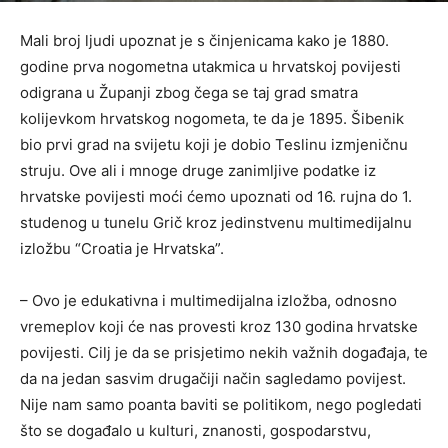
Mali broj ljudi upoznat je s činjenicama kako je 1880.
godine prva nogometna utakmica u hrvatskoj povijesti
odigrana u Županji zbog čega se taj grad smatra
kolijevkom hrvatskog nogometa, te da je 1895. Šibenik
bio prvi grad na svijetu koji je dobio Teslinu izmjeničnu
struju. Ove ali i mnoge druge zanimljive podatke iz
hrvatske povijesti moći ćemo upoznati od 16. rujna do 1.
studenog u tunelu Grič kroz jedinstvenu multimedijalnu
izložbu “Croatia je Hrvatska”.
– Ovo je edukativna i multimedijalna izložba, odnosno
vremeplov koji će nas provesti kroz 130 godina hrvatske
povijesti. Cilj je da se prisjetimo nekih važnih događaja, te
da na jedan sasvim drugačiji način sagledamo povijest.
Nije nam samo poanta baviti se politikom, nego pogledati
što se događalo u kulturi, znanosti, gospodarstvu,