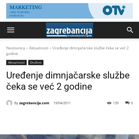
Naslovnica
Aktualnosti
Uređenje dimnjačarske službe čeka se već 2
godine
Aktualnosti
Društvo
Uređenje dimnjačarske službe
čeka se već 2 godine
By
zagrebancija.com
19/04/2011
139
0