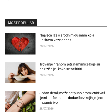
MOST POPULAR
Najveća laž o srodnim dušama koja
uništava veze danas
28/07/2026
Trovanje hranom ljeti: namirnice koje su
najrizičnije i kako se zaštititi
28/07/2026
Jedan detalj može potpuno promijeniti vaš
ljetni outfit: modni dodaci bez kojih je ljeto
nezamislivo
28/07/2026