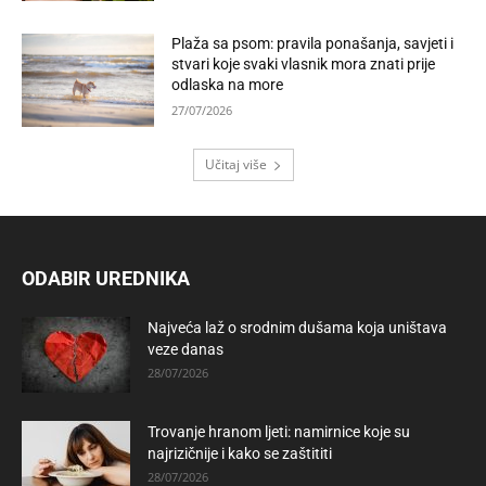
Plaža sa psom: pravila ponašanja, savjeti i
stvari koje svaki vlasnik mora znati prije
odlaska na more
27/07/2026
Učitaj više
ODABIR UREDNIKA
Najveća laž o srodnim dušama koja uništava
veze danas
28/07/2026
Trovanje hranom ljeti: namirnice koje su
najrizičnije i kako se zaštititi
28/07/2026