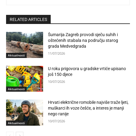
RELATED ARTICLES
Šumarija Zagreb provodi sječu suhih i
oštećenih stabala na području starog
grada Medvedgrada
11/07/2026
Aktualnosti
U roku prigovora u gradske vrtiće upisano
još 150 djece
10/07/2026
Aktualnosti
Hrvati električne romobile najviše traže ljeti,
muškarci ih voze češće, a interes je manji
nego ranije
10/07/2026
Aktualnosti