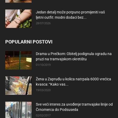
Jedan detalj može potpuno promijeniti vaš
ljetni outfit: modni dodaci bez...
28/07/2026
POPULARNI POSTOVI
Drama u Prečkom: Obitelj podignula ogradu na
pruzi na tramvajskom okretištu
01/10/2019
Žena u Zapruđu u kolica natrpala 6000 vrećica
kvasca: “Kako vas...
19/03/2020
Sve veći interes za uvođenje tramvajske linije od
Črnomerca do Podsuseda
02/02/2017