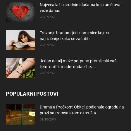
Najveća laž o srodnim dušama koja uništava
veze danas
28/07/2026
Trovanje hranom ljeti: namirnice koje su
najrizičnije i kako se zaštititi
28/07/2026
Jedan detalj može potpuno promijeniti vaš
ljetni outfit: modni dodaci bez...
28/07/2026
POPULARNI POSTOVI
Drama u Prečkom: Obitelj podignula ogradu na
pruzi na tramvajskom okretištu
01/10/2019