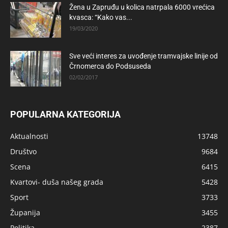
Žena u Zapruđu u kolica natrpala 6000 vrećica
kvasca: “Kako vas...
19/03/2020
Sve veći interes za uvođenje tramvajske linije od
Črnomerca do Podsuseda
02/02/2017
POPULARNA KATEGORIJA
Aktualnosti
13748
Društvo
9684
Scena
6415
Kvartovi- duša našeg grada
5428
Sport
3733
Županija
3455
Politika
2387