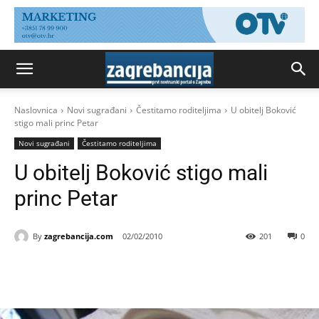
Naslovnica
Novi sugrađani
Čestitamo roditeljima
U obitelj Boković
stigo mali princ Petar
Novi sugrađani
Čestitamo roditeljima
U obitelj Boković stigo mali
princ Petar
By
zagrebancija.com
02/02/2010
201
0