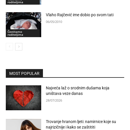
roditeljima
Vlaho Rajčević ime dobio po svom tati
06/05/2010
Čestitamo
roditeljima
MOST POPULAR
Najveća laž o srodnim dušama koja
uništava veze danas
28/07/2026
Trovanje hranom ljeti: namirnice koje su
najrizičnije i kako se zaštititi