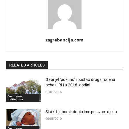
zagrebancija.com
RELATED ARTICLES
Gabrijel ‘požurio’ i postao druga rođena
beba u RH u 2016. godini
01/01/2016
Čestitamo
roditeljima
Slatki Ljubomir dobio ime po svom djedu
06/05/2010
Čestitamo