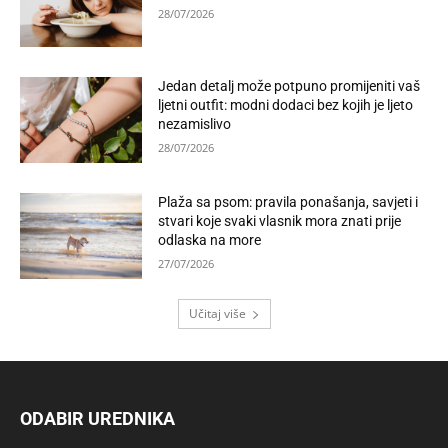
28/07/2026
Jedan detalj može potpuno promijeniti vaš
ljetni outfit: modni dodaci bez kojih je ljeto
nezamislivo
28/07/2026
Plaža sa psom: pravila ponašanja, savjeti i
stvari koje svaki vlasnik mora znati prije
odlaska na more
27/07/2026
Učitaj više
ODABIR UREDNIKA