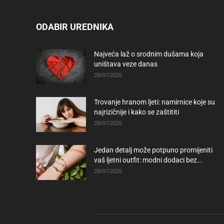
ODABIR UREDNIKA
Najveća laž o srodnim dušama koja
uništava veze danas
28/07/2026
Trovanje hranom ljeti: namirnice koje su
najrizičnije i kako se zaštititi
28/07/2026
Jedan detalj može potpuno promijeniti
vaš ljetni outfit: modni dodaci bez...
28/07/2026