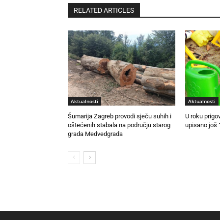
RELATED ARTICLES
Aktualnosti
Aktualnosti
Šumarija Zagreb provodi sječu suhih i
U roku prigo
oštećenih stabala na području starog
upisano još 
grada Medvedgrada