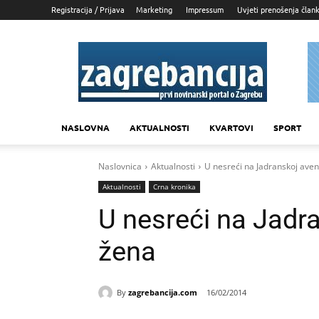
Registracija / Prijava
Marketing
Impressum
Uvjeti prenošenja član
Zagrebancija
NASLOVNA
AKTUALNOSTI
KVARTOVI
SPORT
Naslovnica
Aktualnosti
U nesreći na Jadranskoj aven
Aktualnosti
Crna kronika
U nesreći na Jadra
žena
By
zagrebancija.com
16/02/2014