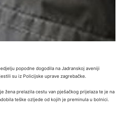
edjelju popodne dogodila na Jadranskoj aveniji
jestili su iz Policijske uprave zagrebačke.
je žena prelazila cestu van pješačkog prijelaza te je na
adobila teške ozljede od kojih je preminula u bolnici.