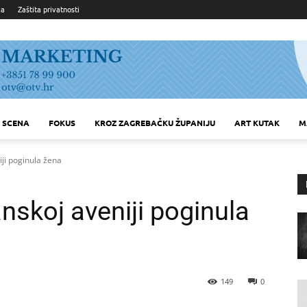
ka
Zaštita privatnosti
SCENA
FOKUS
KROZ ZAGREBAČKU ŽUPANIJU
ART KUTAK
M
iji poginula žena
nskoj aveniji poginula
149
0