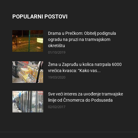
POPULARNI POSTOVI
Drama u Prečkom: Obitelj podignula
ogradu na pruzi na tramvajskom
okretištu
01/10/2019
Žena u Zapruđu u kolica natrpala 6000
vrećica kvasca: “Kako vas...
19/03/2020
Sve veći interes za uvođenje tramvajske
linije od Črnomerca do Podsuseda
02/02/2017