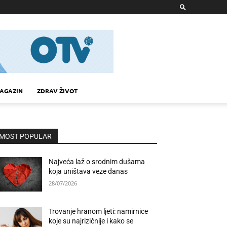
AGAZIN
ZDRAV ŽIVOT
MOST POPULAR
Najveća laž o srodnim dušama
koja uništava veze danas
28/07/2026
Trovanje hranom ljeti: namirnice
koje su najrizičnije i kako se