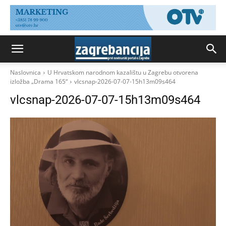
Naslovnica
U Hrvatskom narodnom kazalištu u Zagrebu otvorena
izložba „Drama 165“
vlcsnap-2026-07-07-15h13m09s464
vlcsnap-2026-07-07-15h13m09s464