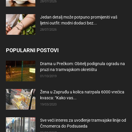
28/07/2026
Jedan detalj može potpuno promijeniti vaš
ljetni outfit: modni dodaci bez...
28/07/2026
POPULARNI POSTOVI
Drama u Prečkom: Obitelj podignula ogradu na
pruzi na tramvajskom okretištu
01/10/2019
Žena u Zapruđu u kolica natrpala 6000 vrećica
kvasca: “Kako vas...
19/03/2020
Sve veći interes za uvođenje tramvajske linije od
Črnomerca do Podsuseda