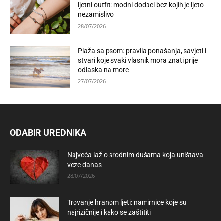
ljetni outfit: modni dodaci bez kojih je ljeto
nezamislivo
28/07/2026
Plaža sa psom: pravila ponašanja, savjeti i
stvari koje svaki vlasnik mora znati prije
odlaska na more
27/07/2026
ODABIR UREDNIKA
Najveća laž o srodnim dušama koja uništava
veze danas
28/07/2026
Trovanje hranom ljeti: namirnice koje su
najrizičnije i kako se zaštititi