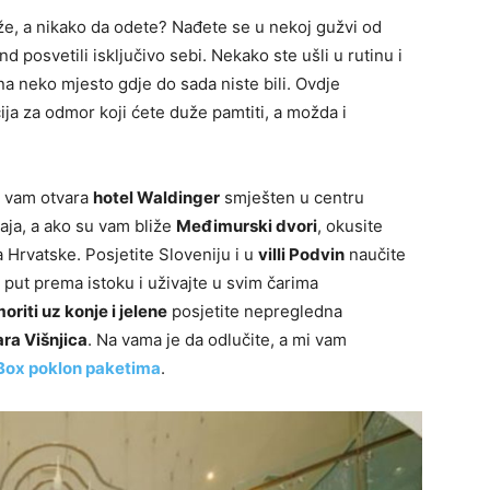
e, a nikako da odete? Nađete se u nekoj gužvi od
nd posvetili isključivo sebi. Nekako ste ušli u rutinu i
 na neko mjesto gdje do sada niste bili. Ovdje
ja za odmor koji ćete duže pamtiti, a možda i
ta vam otvara
hotel Waldinger
smješten u centru
aja, a ako su vam bliže
Međimurski dvori
, okusite
Hrvatske. Posjetite Sloveniju i u
villi Podvin
naučite
e put prema istoku i uživajte u svim čarima
oriti uz konje i jelene
posjetite nepregledna
ra Višnjica
. Na vama je da odlučite, a mi vam
Box poklon paketima
.