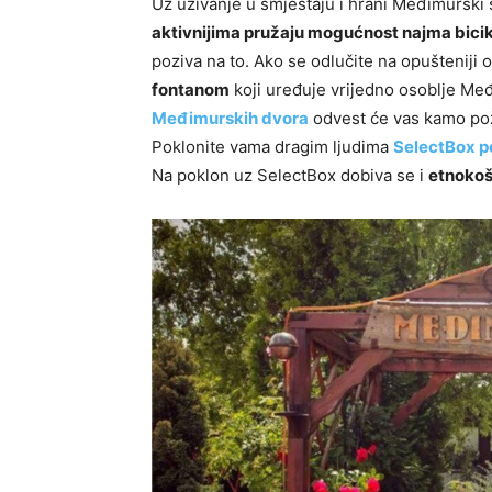
Uz uživanje u smještaju i hrani Međimurski 
aktivnijima pružaju mogućnost najma bici
poziva na to. Ako se odlučite na opušteniji 
fontanom
koji uređuje vrijedno osoblje Međi
Međimurskih dvora
odvest će vas kamo pož
Poklonite vama dragim ljudima
SelectBox p
Na poklon uz SelectBox dobiva se i
etnokoš