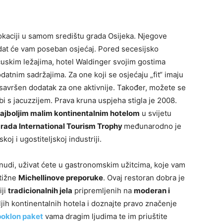
lokaciji u samom središtu grada Osijeka. Njegove
at će vam poseban osjećaj. Pored secesijsko
uskim ležajima, hotel Waldinger svojim gostima
datnim sadržajima. Za one koji se osjećaju „fit“ imaju
 savršen dodatak za one aktivnije. Također, možete se
obi s jacuzzijem. Prava kruna uspjeha stigla je 2008.
ajboljim malim kontinentalnim hotelom
u svijetu
rada International Tourism Trophy
međunarodno je
koj i ugostiteljskoj industriji.
onudi, uživat ćete u gastronomskim užitcima, koje vam
stižne
Michellinove preporuke
. Ovaj restoran dobra je
iji
tradicionalnih jela
pripremljenih na
moderan i
ljih kontinentalnih hotela i doznajte pravo značenje
poklon paket
vama dragim ljudima te im priuštite