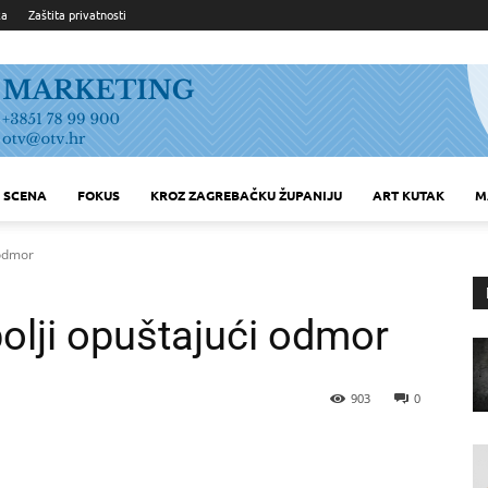
ka
Zaštita privatnosti
SCENA
FOKUS
KROZ ZAGREBAČKU ŽUPANIJU
ART KUTAK
M
 odmor
bolji opuštajući odmor
903
0