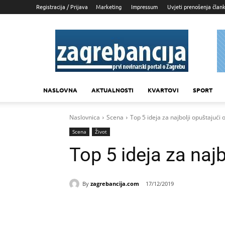
Registracija / Prijava
Marketing
Impressum
Uvjeti prenošenja član
Zagrebancija
NASLOVNA
AKTUALNOSTI
KVARTOVI
SPORT
Naslovnica
Scena
Top 5 ideja za najbolji opuštajući
Scena
Život
Top 5 ideja za naj
By
zagrebancija.com
17/12/2019
Udio