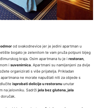
i odmor
od svakodnevice jer je jedini apartman u
etište bogato je zelenilom te vam pruža potpuni bijeg
međimurskog kraja. Osim apartmana tu je i
restoran
,
renom i
suvenirnica
. Apartmani su namijenjeni za dvije
te organizirati s više prijatelja. Prikladan
 apartmana ne morate napuštati niti za objede s
odlučite
isprobati delicije u restoranu
unutar
m na jelovniku. Sadrži
jela bez glutena, jela
i doručak.