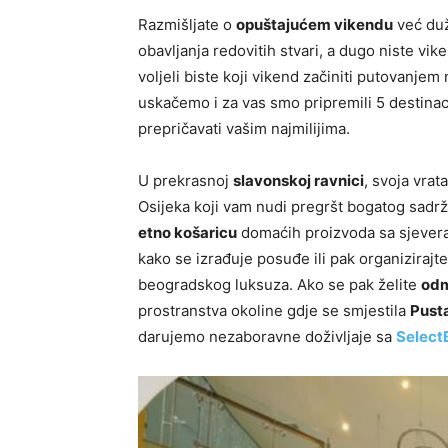
Razmišljate o
opuštajućem vikendu
već duž
obavljanja redovitih stvari, a dugo niste vike
voljeli biste koji vikend začiniti putovanjem
uskačemo i za vas smo pripremili 5 destinaci
prepričavati vašim najmilijima.
U prekrasnoj
slavonskoj ravnici
, svoja vra
Osijeka koji vam nudi pregršt bogatog sadrž
etno košaricu
domaćih proizvoda sa sjevera 
kako se izrađuje posuđe ili pak organizirajt
beogradskog luksuza. Ako se pak želite
odm
prostranstva okoline gdje se smjestila
Pusta
darujemo nezaboravne doživljaje sa
Select