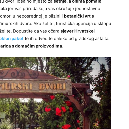
su dvori idealno mjesto za
šetnje, a onima pomalo
kala
jer vas priroda koja vas okružuje jednostavno
odmor, u neposrednoj je blizini i
botanički vrt s
murskih dvora. Ako želite, turistička agencija u sklopu
elite. Dopustite da vas očara
sjever Hrvatske
!
oklon paket
te ih odvedite daleko od gradskog asfalta.
arica s domaćim proizvodima
.