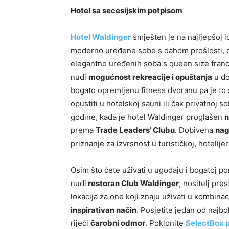
Hotel sa secesijskim potpisom
Hotel Waldinger
smješten je na najljepšoj 
moderno uređene sobe s dahom prošlosti, d
elegantno uređenih soba s queen size franc
nudi
mogućnost rekreacije i opuštanja
u do
bogato opremljenu fitness dvoranu pa je to
opustiti u hotelskoj sauni ili čak privatnoj s
godine, kada je hotel Waldinger proglašen
n
prema
Trade Leaders’ Clubu
. Dobivena
nag
priznanje za izvrsnost u turističkoj, hotelijers
Osim što ćete uživati u ugođaju i bogatoj p
nudi
restoran Club Waldinger
, nositelj pre
lokacija za one koji znaju uživati u kombinac
inspirativan način
. Posjetite jedan od najbo
riječi
čarobni odmor
. Poklonite
SelectBox 