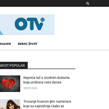
AGAZIN
ZDRAV ŽIVOT
MOST POPULAR
Najveća laž o srodnim dušama
koja uništava veze danas
28/07/2026
Trovanje hranom ljeti: namirnice
koje su najrizičnije i kako se