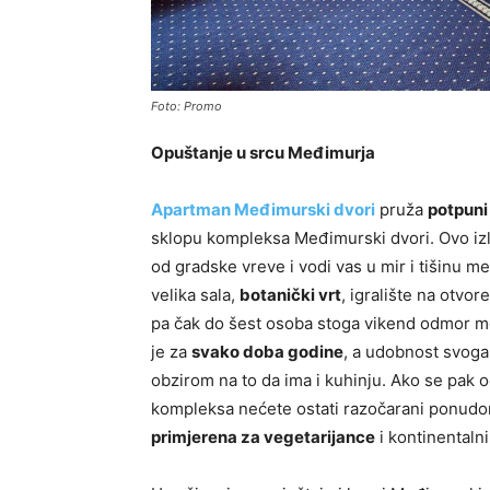
Foto: Promo
Opuštanje u srcu Međimurja
Apartman Međimurski dvori
pruža
potpun
sklopu kompleksa Međimurski dvori. Ovo izl
od gradske vreve i vodi vas u mir i tišinu 
velika sala,
botanički vrt
, igralište na otvo
pa čak do šest osoba stoga vikend odmor može
je za
svako doba godine
, a udobnost svoga
obzirom na to da ima i kuhinju. Ako se pak 
kompleksa nećete ostati razočarani ponudo
primjerena za vegetarijance
i kontinentaln