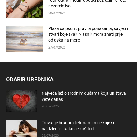
ljetni outfit: modni dodaci bez kojih je ljeto
nezamislivo
28/07/2026
Plaža sa psom: pravila ponašanja, savjeti i
stvari koje svaki vlasnik mora znati prije
odlaska na more
27/07/2026
ODABIR UREDNIKA
Najveća laž o srodnim dušama koja uništava
veze danas
28/07/2026
Trovanje hranom ljeti: namirnice koje su
najrizičnije i kako se zaštititi
28/07/2026