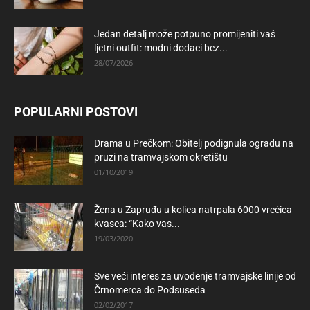
Jedan detalj može potpuno promijeniti vaš
ljetni outfit: modni dodaci bez...
28/07/2026
POPULARNI POSTOVI
Drama u Prečkom: Obitelj podignula ogradu na
pruzi na tramvajskom okretištu
01/10/2019
Žena u Zapruđu u kolica natrpala 6000 vrećica
kvasca: “Kako vas...
19/03/2020
Sve veći interes za uvođenje tramvajske linije od
Črnomerca do Podsuseda
02/02/2017