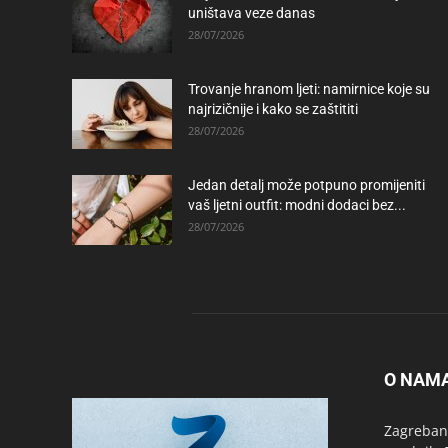
uništava veze danas
28/07/2026
Trovanje hranom ljeti: namirnice koje su
najrizičnije i kako se zaštititi
28/07/2026
Jedan detalj može potpuno promijeniti
vaš ljetni outfit: modni dodaci bez...
28/07/2026
O NAM
Zagrebanc