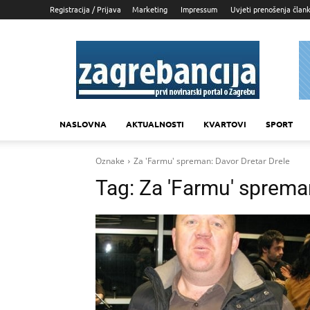
Registracija / Prijava
Marketing
Impressum
Uvjeti prenošenja član
Zagrebancija
NASLOVNA
AKTUALNOSTI
KVARTOVI
SPORT
Oznake
Za 'Farmu' spreman: Davor Dretar Drele
Tag:
Za 'Farmu' spreman