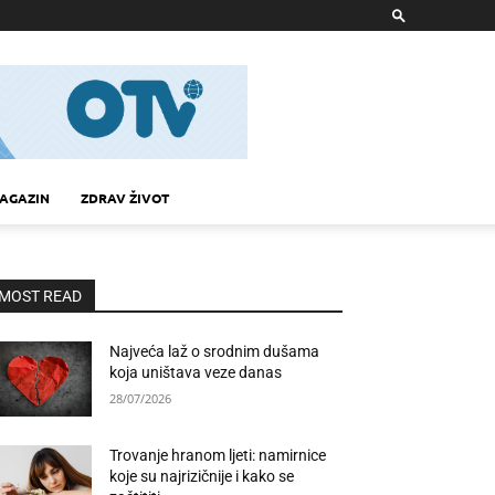
AGAZIN
ZDRAV ŽIVOT
MOST READ
Najveća laž o srodnim dušama
koja uništava veze danas
28/07/2026
Trovanje hranom ljeti: namirnice
koje su najrizičnije i kako se