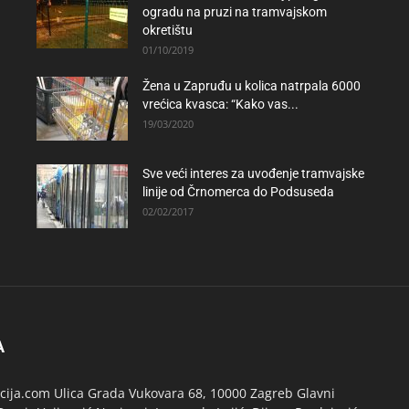
ogradu na pruzi na tramvajskom
okretištu
01/10/2019
Žena u Zapruđu u kolica natrpala 6000
vrećica kvasca: “Kako vas...
19/03/2020
Sve veći interes za uvođenje tramvajske
linije od Črnomerca do Podsuseda
02/02/2017
A
ija.com Ulica Grada Vukovara 68, 10000 Zagreb Glavni