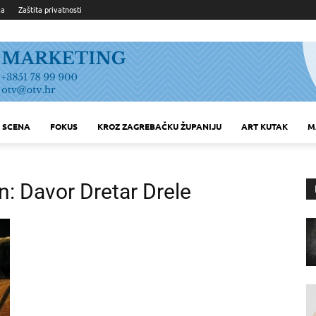
ka
Zaštita privatnosti
SCENA
FOKUS
KROZ ZAGREBAČKU ŽUPANIJU
ART KUTAK
M
: Davor Dretar Drele