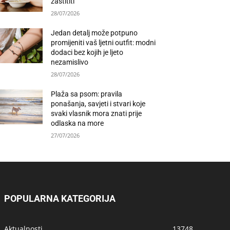
zaštititi
28/07/2026
Jedan detalj može potpuno
promijeniti vaš ljetni outfit: modni
dodaci bez kojih je ljeto
nezamislivo
28/07/2026
Plaža sa psom: pravila
ponašanja, savjeti i stvari koje
svaki vlasnik mora znati prije
odlaska na more
27/07/2026
POPULARNA KATEGORIJA
Aktualnosti
13748