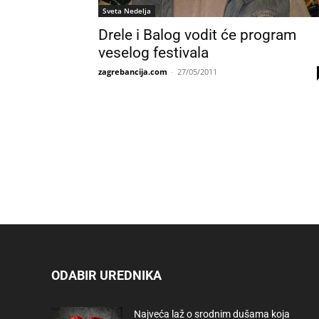
Sveta Nedelja
Drele i Balog vodit će program
veselog festivala
zagrebancija.com
-
27/05/2011
ODABIR UREDNIKA
Najveća laž o srodnim dušama koja