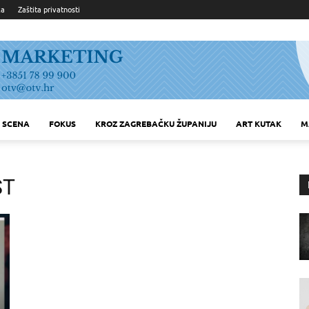
ka
Zaštita privatnosti
SCENA
FOKUS
KROZ ZAGREBAČKU ŽUPANIJU
ART KUTAK
M
ST