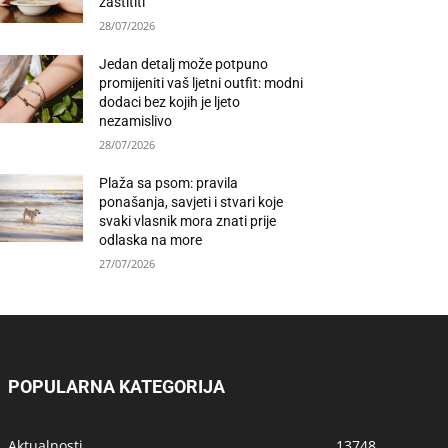
zaštititi
28/07/2026
Jedan detalj može potpuno
promijeniti vaš ljetni outfit: modni
dodaci bez kojih je ljeto
nezamislivo
28/07/2026
Plaža sa psom: pravila
ponašanja, savjeti i stvari koje
svaki vlasnik mora znati prije
odlaska na more
27/07/2026
POPULARNA KATEGORIJA
Aktualnosti
13748