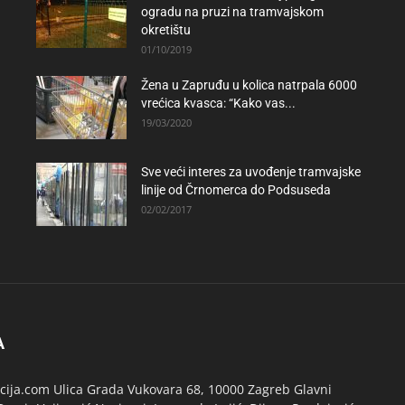
ogradu na pruzi na tramvajskom
okretištu
01/10/2019
Žena u Zapruđu u kolica natrpala 6000
vrećica kvasca: “Kako vas...
19/03/2020
Sve veći interes za uvođenje tramvajske
linije od Črnomerca do Podsuseda
02/02/2017
A
ija.com Ulica Grada Vukovara 68, 10000 Zagreb Glavni