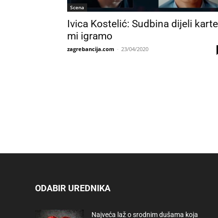
Scena
Ivica Kostelić: Sudbina dijeli karte
mi igramo
zagrebancija.com
-
23/04/2020
ODABIR UREDNIKA
Najveća laž o srodnim dušama koja