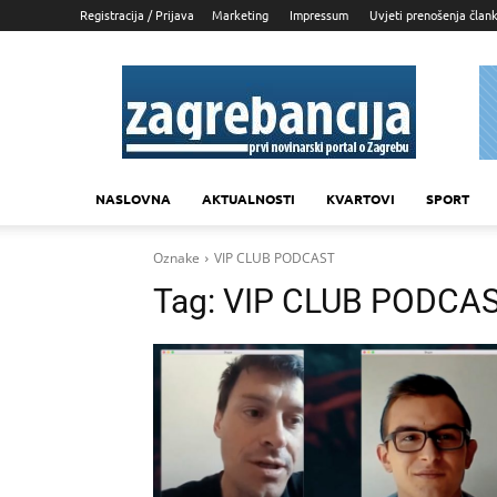
Registracija / Prijava
Marketing
Impressum
Uvjeti prenošenja član
Zagrebancija
NASLOVNA
AKTUALNOSTI
KVARTOVI
SPORT
Oznake
VIP CLUB PODCAST
Tag:
VIP CLUB PODCA