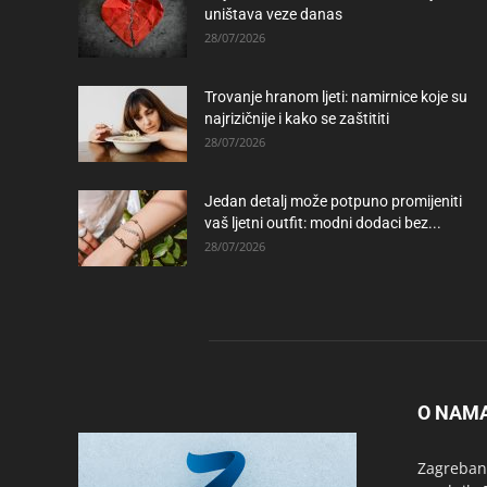
uništava veze danas
28/07/2026
Trovanje hranom ljeti: namirnice koje su
najrizičnije i kako se zaštititi
28/07/2026
Jedan detalj može potpuno promijeniti
vaš ljetni outfit: modni dodaci bez...
28/07/2026
O NAM
Zagrebanc