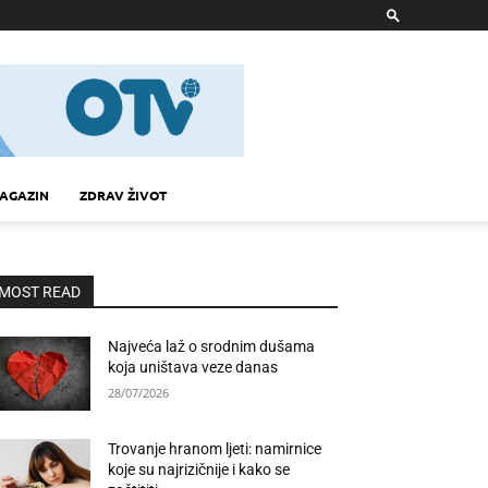
AGAZIN
ZDRAV ŽIVOT
MOST READ
Najveća laž o srodnim dušama
koja uništava veze danas
28/07/2026
Trovanje hranom ljeti: namirnice
koje su najrizičnije i kako se