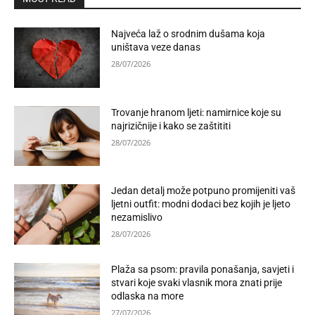
Najveća laž o srodnim dušama koja
uništava veze danas
28/07/2026
Trovanje hranom ljeti: namirnice koje su
najrizičnije i kako se zaštititi
28/07/2026
Jedan detalj može potpuno promijeniti vaš
ljetni outfit: modni dodaci bez kojih je ljeto
nezamislivo
28/07/2026
Plaža sa psom: pravila ponašanja, savjeti i
stvari koje svaki vlasnik mora znati prije
odlaska na more
27/07/2026