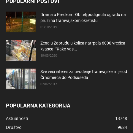
POPULARNI POSTOVI
Drama u Prečkom: Obitelj podignula ogradu na
pruzi na tramvajskom okretištu
01/10/2019
Žena u Zapruđu u kolica natrpala 6000 vrećica
kvasca: “Kako vas...
19/03/2020
Sve veći interes za uvođenje tramvajske linije od
Črnomerca do Podsuseda
02/02/2017
POPULARNA KATEGORIJA
Aktualnosti
13748
Društvo
9684