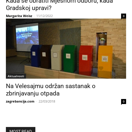
Kada se obratiti Mjesnom odboru, kada
Gradskoj upravi?
Margarita Weisz
-
11/12/2022
0
Aktualnosti
Na Velesajmu održan sastanak o
zbrinjavanju otpada
zagrebancija.com
-
22/03/2018
0
MOST READ