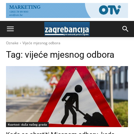
Oznake
Vijeće mjesnog odbora
Tag:
vijeće mjesnog odbora
Kvartovi- duša našeg grada