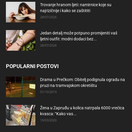
Trovanje hranom ljeti: namirnice koje su
najrizičnije i kako se zaštititi
28/07/2026
Jedan detalj može potpuno promijeniti vaš
ljetni outfit: modni dodaci bez...
28/07/2026
POPULARNI POSTOVI
Drama u Prečkom: Obitelj podignula ogradu na
pruzi na tramvajskom okretištu
01/10/2019
Žena u Zapruđu u kolica natrpala 6000 vrećica
kvasca: “Kako vas...
19/03/2020