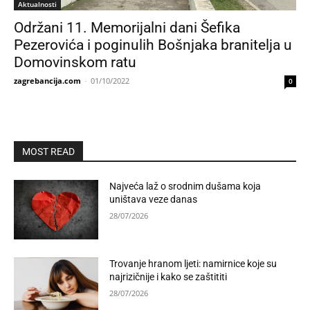
Aktualnosti
Održani 11. Memorijalni dani Šefika
Pezerovića i poginulih Bošnjaka branitelja u
Domovinskom ratu
zagrebancija.com
-
01/10/2022
0
MOST READ
Najveća laž o srodnim dušama koja
uništava veze danas
28/07/2026
Trovanje hranom ljeti: namirnice koje su
najrizičnije i kako se zaštititi
28/07/2026