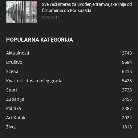
Sve veći interes za uvođenje tramvajske linije od
Črnomerca do Podsuseda
02/02/2017
POPULARNA KATEGORIJA
Aktualnosti
13748
Društvo
9684
Scena
6415
Kvartovi- duša našeg grada
5428
Sport
3733
Županija
3455
Politika
2387
Art Kutak
2022
Život
1813