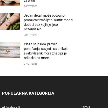
zaštititi
28/07/2026
Jedan detalj može potpuno
promijeniti vaš ljetni outfit: modni
dodaci bez kojih je ljeto
nezamislivo
28/07/2026
Plaža sa psom: pravila
ponašanja, savjeti i stvari koje
svaki vlasnik mora znati prije
odlaska na more
27/07/2026
POPULARNA KATEGORIJA
Aktualnosti
13748