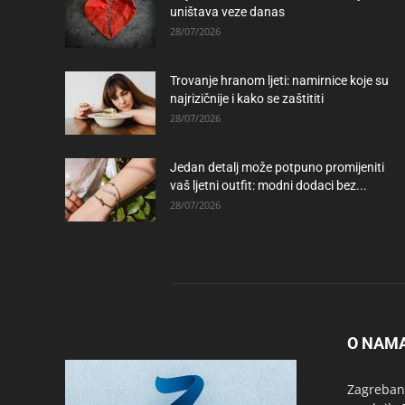
uništava veze danas
28/07/2026
Trovanje hranom ljeti: namirnice koje su
najrizičnije i kako se zaštititi
28/07/2026
Jedan detalj može potpuno promijeniti
vaš ljetni outfit: modni dodaci bez...
28/07/2026
O NAM
Zagrebanc