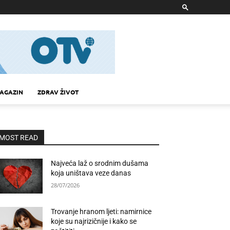
AGAZIN
ZDRAV ŽIVOT
MOST READ
Najveća laž o srodnim dušama
koja uništava veze danas
28/07/2026
Trovanje hranom ljeti: namirnice
koje su najrizičnije i kako se