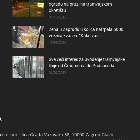
ogradu na pruzi na tramvajskom
okretištu
01/10/2019
Žena u Zapruđu u kolica natrpala 6000
vrećica kvasca: “Kako vas...
19/03/2020
Sve veći interes za uvođenje tramvajske
linije od Črnomerca do Podsuseda
02/02/2017
A
ija.com Ulica Grada Vukovara 68, 10000 Zagreb Glavni