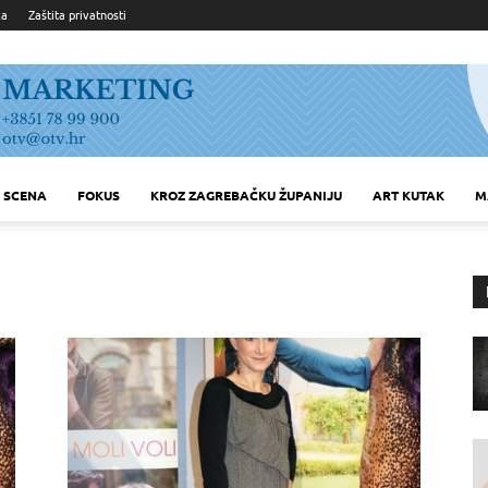
ka
Zaštita privatnosti
SCENA
FOKUS
KROZ ZAGREBAČKU ŽUPANIJU
ART KUTAK
M