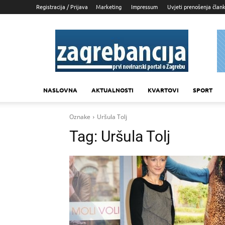
Registracija / Prijava
Marketing
Impressum
Uvjeti prenošenja član
Zagrebancija
NASLOVNA
AKTUALNOSTI
KVARTOVI
SPORT
Oznake
Uršula Tolj
Tag:
Uršula Tolj