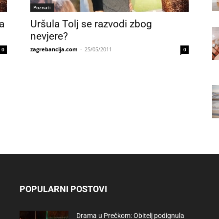
Poznati
a
Uršula Tolj se razvodi zbog
nevjere?
zagrebancija.com
-
25/05/2011
0
0
POPULARNI POSTOVI
Drama u Prečkom: Obitelj podignula