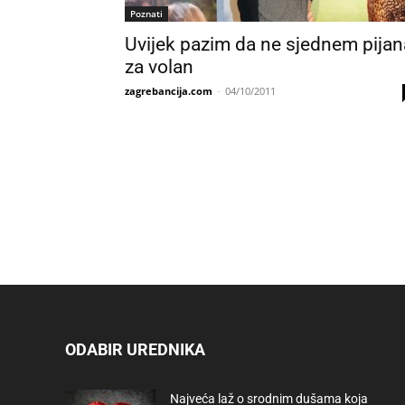
Poznati
Uvijek pazim da ne sjednem pijan
za volan
zagrebancija.com
-
04/10/2011
ODABIR UREDNIKA
Najveća laž o srodnim dušama koja