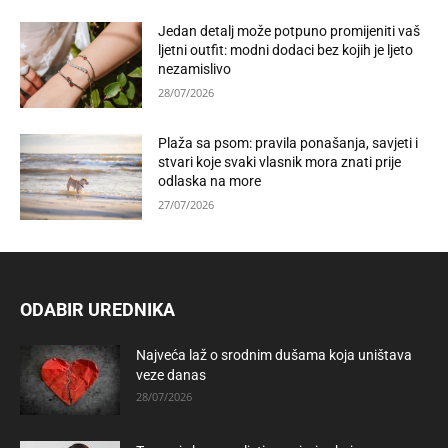
Jedan detalj može potpuno promijeniti vaš
ljetni outfit: modni dodaci bez kojih je ljeto
nezamislivo
28/07/2026
Plaža sa psom: pravila ponašanja, savjeti i
stvari koje svaki vlasnik mora znati prije
odlaska na more
27/07/2026
ODABIR UREDNIKA
Najveća laž o srodnim dušama koja uništava
veze danas
28/07/2026