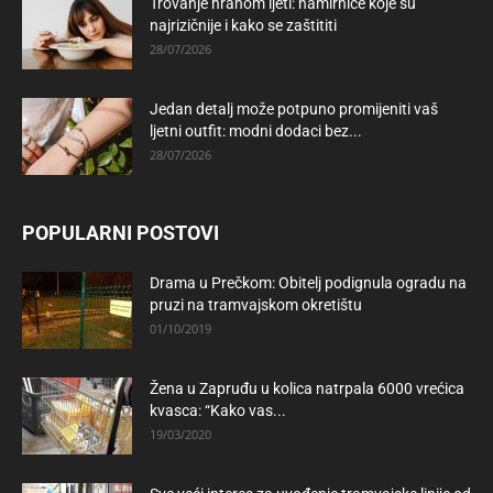
Trovanje hranom ljeti: namirnice koje su
najrizičnije i kako se zaštititi
28/07/2026
Jedan detalj može potpuno promijeniti vaš
ljetni outfit: modni dodaci bez...
28/07/2026
POPULARNI POSTOVI
Drama u Prečkom: Obitelj podignula ogradu na
pruzi na tramvajskom okretištu
01/10/2019
Žena u Zapruđu u kolica natrpala 6000 vrećica
kvasca: “Kako vas...
19/03/2020