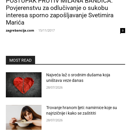
POSTUPAK PROTIV MILANA BANDIĆA:
Povjerenstvu za odlučivanje o sukobu
interesa sporno zapošljavanje Svetimira
Marića
zagrebancija.com
-
15/11/2017
0
MOST READ
Najveća laž o srodnim dušama koja
uništava veze danas
28/07/2026
Trovanje hranom ljeti: namirnice koje su
najrizičnije i kako se zaštititi
28/07/2026