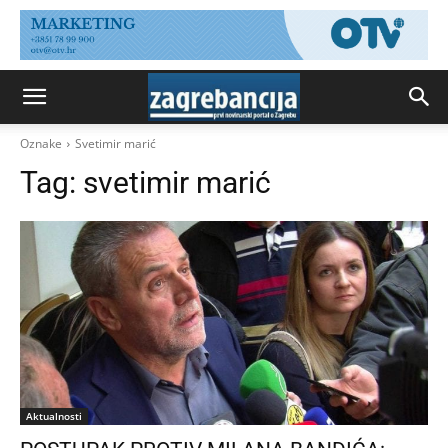
Oznake
Svetimir marić
Tag:
svetimir marić
Aktualnosti