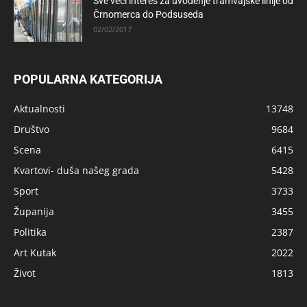
Sve veći interes za uvođenje tramvajske linije od
Črnomerca do Podsuseda
02/02/2017
POPULARNA KATEGORIJA
Aktualnosti
13748
Društvo
9684
Scena
6415
Kvartovi- duša našeg grada
5428
Sport
3733
Županija
3455
Politika
2387
Art Kutak
2022
Život
1813