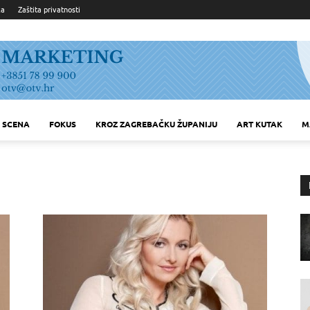
ka
Zaštita privatnosti
SCENA
FOKUS
KROZ ZAGREBAČKU ŽUPANIJU
ART KUTAK
M