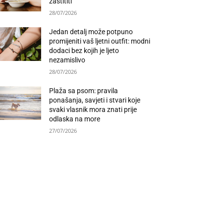
zaštititi
28/07/2026
Jedan detalj može potpuno
promijeniti vaš ljetni outfit: modni
dodaci bez kojih je ljeto
nezamislivo
28/07/2026
Plaža sa psom: pravila
ponašanja, savjeti i stvari koje
svaki vlasnik mora znati prije
odlaska na more
27/07/2026