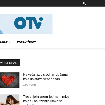
AGAZIN
ZDRAV ŽIVOT
MOST READ
Najveća laž o srodnim dušama
koja uništava veze danas
28/07/2026
Trovanje hranom ljeti: namirnice
koje su najrizičnije i kako se