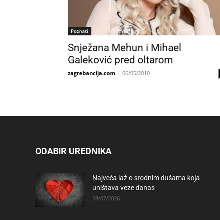
Poznati
Snježana Mehun i Mihael
Galeković pred oltarom
zagrebancija.com
-
06/05/2010
ODABIR UREDNIKA
Najveća laž o srodnim dušama koja
uništava veze danas
28/07/2026