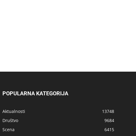
POPULARNA KATEGORIJA
Aktualnosti
13748
Društvo
9684
Scena
6415