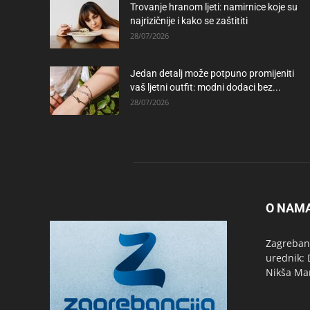
Trovanje hranom ljeti: namirnice koje su
najrizičnije i kako se zaštititi
28/07/2026
Jedan detalj može potpuno promijeniti
vaš ljetni outfit: modni dodaci bez...
28/07/2026
O NAM
Zagrebanc
urednik: 
Nikša Ma