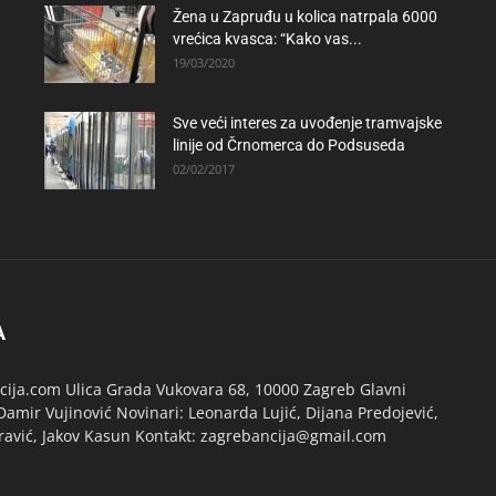
Žena u Zapruđu u kolica natrpala 6000
vrećica kvasca: “Kako vas...
19/03/2020
Sve veći interes za uvođenje tramvajske
linije od Črnomerca do Podsuseda
02/02/2017
A
ija.com Ulica Grada Vukovara 68, 10000 Zagreb Glavni
Damir Vujinović Novinari: Leonarda Lujić, Dijana Predojević,
ravić, Jakov Kasun Kontakt: zagrebancija@gmail.com