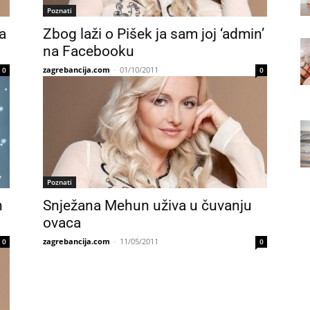
Poznati
a
Zbog laži o Pišek ja sam joj ‘admin’
na Facebooku
zagrebancija.com
-
01/10/2011
0
0
Poznati
h
Snježana Mehun uživa u čuvanju
ovaca
zagrebancija.com
-
11/05/2011
0
0