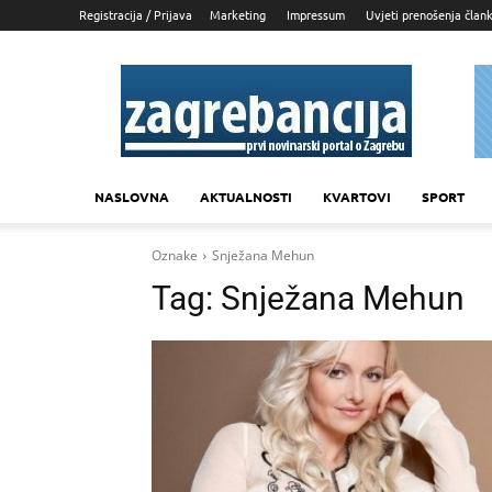
Registracija / Prijava
Marketing
Impressum
Uvjeti prenošenja član
Zagrebancija
NASLOVNA
AKTUALNOSTI
KVARTOVI
SPORT
Oznake
Snježana Mehun
Tag:
Snježana Mehun