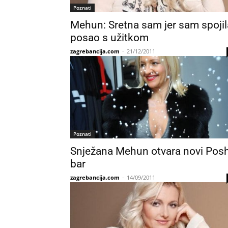
Poznati
Mehun: Sretna sam jer sam spojil
posao s užitkom
zagrebancija.com
-
21/12/2011
Poznati
Snježana Mehun otvara novi Pos
bar
zagrebancija.com
-
14/09/2011