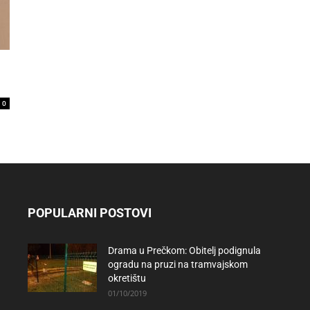
0
POPULARNI POSTOVI
Drama u Prečkom: Obitelj podignula
ogradu na pruzi na tramvajskom
okretištu
01/10/2019