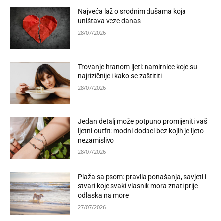
Najveća laž o srodnim dušama koja
uništava veze danas
28/07/2026
Trovanje hranom ljeti: namirnice koje su
najrizičnije i kako se zaštititi
28/07/2026
Jedan detalj može potpuno promijeniti vaš
ljetni outfit: modni dodaci bez kojih je ljeto
nezamislivo
28/07/2026
Plaža sa psom: pravila ponašanja, savjeti i
stvari koje svaki vlasnik mora znati prije
odlaska na more
27/07/2026