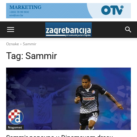
Oznake
Sammir
Tag:
Sammir
Nogomet