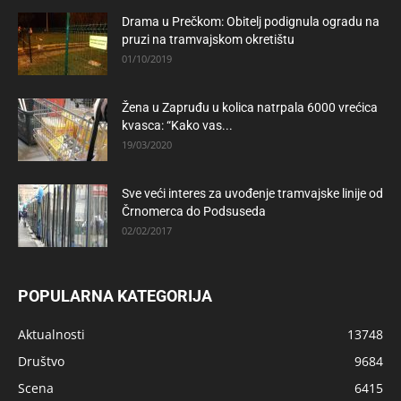
Drama u Prečkom: Obitelj podignula ogradu na
pruzi na tramvajskom okretištu
01/10/2019
Žena u Zapruđu u kolica natrpala 6000 vrećica
kvasca: “Kako vas...
19/03/2020
Sve veći interes za uvođenje tramvajske linije od
Črnomerca do Podsuseda
02/02/2017
POPULARNA KATEGORIJA
Aktualnosti
13748
Društvo
9684
Scena
6415