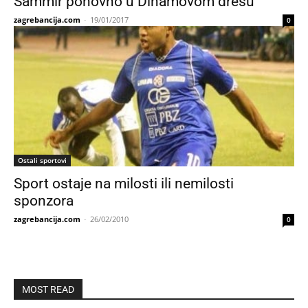
Sammir ponovno u Dinamovom dresu
zagrebancija.com
-
19/01/2017
0
Ostali sportovi
Sport ostaje na milosti ili nemilosti
sponzora
zagrebancija.com
-
26/02/2010
0
MOST READ