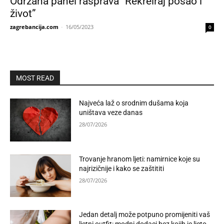
Održana panel rasprava “Rekreiraj posao i
život”
zagrebancija.com
-
16/05/2023
0
MOST READ
Najveća laž o srodnim dušama koja
uništava veze danas
28/07/2026
Trovanje hranom ljeti: namirnice koje su
najrizičnije i kako se zaštititi
28/07/2026
Jedan detalj može potpuno promijeniti vaš