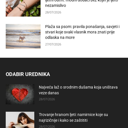
ljetni outfit: modni dodaci bez kojih je ljeto
nezamislivo
28/07/2026
Plaža sa psom: pravila ponašanja, savjeti i
stvari koje svaki vlasnik mora znati prije
odlaska na more
27/07/2026
ODABIR UREDNIKA
Najveća laž o srodnim dušama koja uništava
veze danas
28/07/2026
Trovanje hranom ljeti: namirnice koje su
najrizičnije i kako se zaštititi
28/07/2026