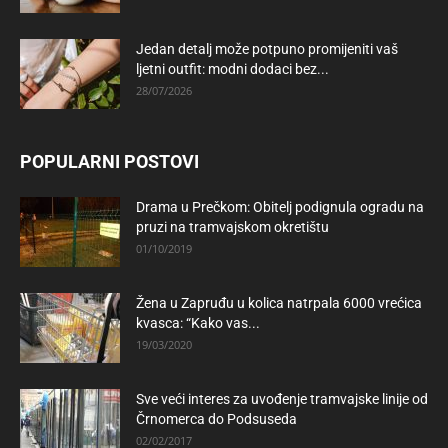
Jedan detalj može potpuno promijeniti vaš
ljetni outfit: modni dodaci bez...
28/07/2026
POPULARNI POSTOVI
Drama u Prečkom: Obitelj podignula ogradu na
pruzi na tramvajskom okretištu
01/10/2019
Žena u Zapruđu u kolica natrpala 6000 vrećica
kvasca: “Kako vas...
19/03/2020
Sve veći interes za uvođenje tramvajske linije od
Črnomerca do Podsuseda
02/02/2017