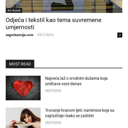
Art Kutak
Odjeća i tekstil kao tema suvremene
umjernosti
zagrebancija.com
-
03/11/2013
0
MOST READ
Najveća laž o srodnim dušama koja
uništava veze danas
28/07/2026
Trovanje hranom ljeti: namirnice koje su
najrizičnije i kako se zaštititi
28/07/2026