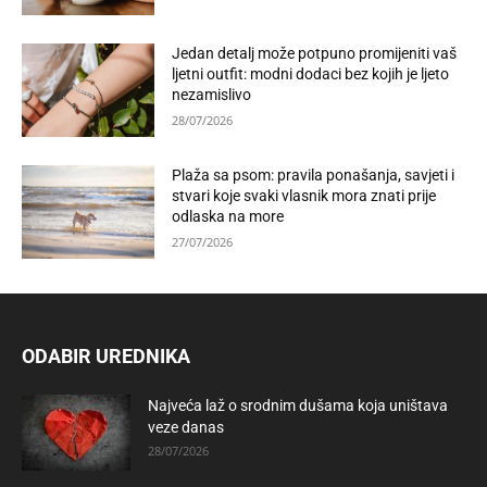
Jedan detalj može potpuno promijeniti vaš
ljetni outfit: modni dodaci bez kojih je ljeto
nezamislivo
28/07/2026
Plaža sa psom: pravila ponašanja, savjeti i
stvari koje svaki vlasnik mora znati prije
odlaska na more
27/07/2026
ODABIR UREDNIKA
Najveća laž o srodnim dušama koja uništava
veze danas
28/07/2026