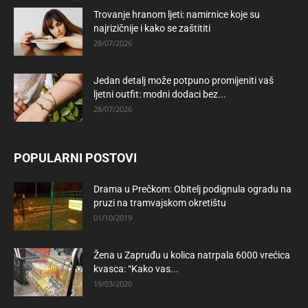
Trovanje hranom ljeti: namirnice koje su
najrizičnije i kako se zaštititi
28/07/2026
Jedan detalj može potpuno promijeniti vaš
ljetni outfit: modni dodaci bez...
28/07/2026
POPULARNI POSTOVI
Drama u Prečkom: Obitelj podignula ogradu na
pruzi na tramvajskom okretištu
01/10/2019
Žena u Zapruđu u kolica natrpala 6000 vrećica
kvasca: “Kako vas...
19/03/2020