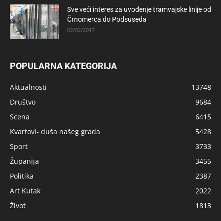
Sve veći interes za uvođenje tramvajske linije od
Črnomerca do Podsuseda
02/02/2017
POPULARNA KATEGORIJA
Aktualnosti
13748
Društvo
9684
Scena
6415
Kvartovi- duša našeg grada
5428
Sport
3733
Županija
3455
Politika
2387
Art Kutak
2022
Život
1813