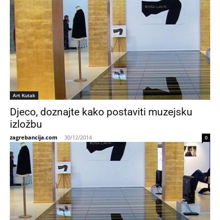
Art Kutak
Djeco, doznajte kako postaviti muzejsku
izložbu
zagrebancija.com
-
30/12/2014
0