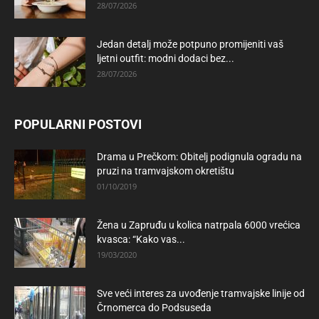
28/07/2026
Jedan detalj može potpuno promijeniti vaš
ljetni outfit: modni dodaci bez...
28/07/2026
POPULARNI POSTOVI
Drama u Prečkom: Obitelj podignula ogradu na
pruzi na tramvajskom okretištu
01/10/2019
Žena u Zapruđu u kolica natrpala 6000 vrećica
kvasca: “Kako vas...
19/03/2020
Sve veći interes za uvođenje tramvajske linije od
Črnomerca do Podsuseda