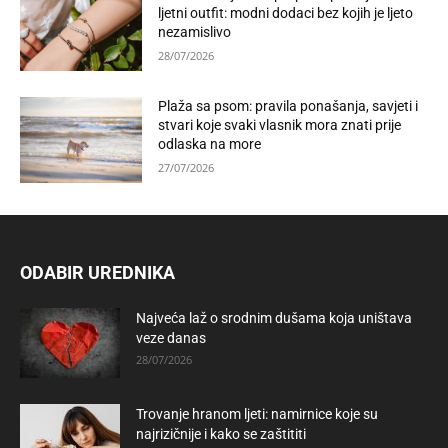
ljetni outfit: modni dodaci bez kojih je ljeto
nezamislivo
28/07/2026
Plaža sa psom: pravila ponašanja, savjeti i
stvari koje svaki vlasnik mora znati prije
odlaska na more
27/07/2026
ODABIR UREDNIKA
Najveća laž o srodnim dušama koja uništava
veze danas
28/07/2026
Trovanje hranom ljeti: namirnice koje su
najrizičnije i kako se zaštititi