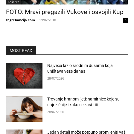
Košarka
FOTO: Mravi pregazili Vukove i osvojili Kup
zagrebancija.com
-
19/02/2010
0
MOST READ
Najveća laž o srodnim dušama koja
uništava veze danas
28/07/2026
Trovanje hranom ljeti: namirnice koje su
najrizičnije i kako se zaštititi
28/07/2026
Jedan detalj može potpuno promijeniti vaš