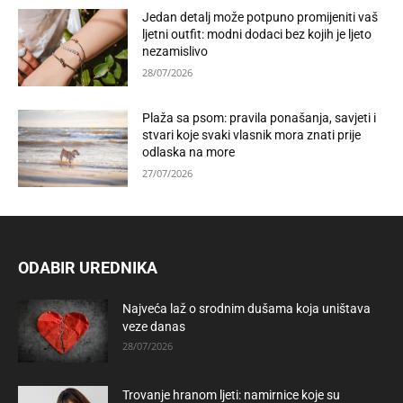
Jedan detalj može potpuno promijeniti vaš
ljetni outfit: modni dodaci bez kojih je ljeto
nezamislivo
28/07/2026
Plaža sa psom: pravila ponašanja, savjeti i
stvari koje svaki vlasnik mora znati prije
odlaska na more
27/07/2026
ODABIR UREDNIKA
Najveća laž o srodnim dušama koja uništava
veze danas
28/07/2026
Trovanje hranom ljeti: namirnice koje su