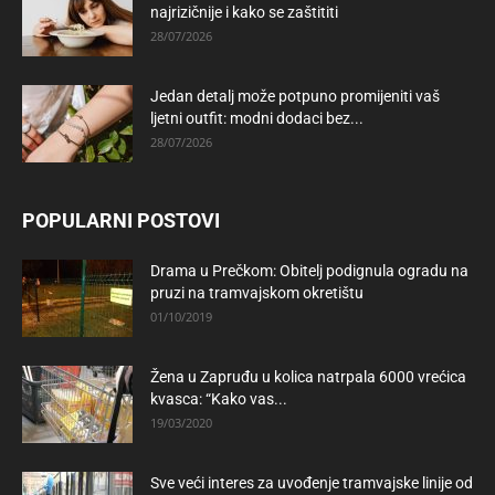
najrizičnije i kako se zaštititi
28/07/2026
Jedan detalj može potpuno promijeniti vaš
ljetni outfit: modni dodaci bez...
28/07/2026
POPULARNI POSTOVI
Drama u Prečkom: Obitelj podignula ogradu na
pruzi na tramvajskom okretištu
01/10/2019
Žena u Zapruđu u kolica natrpala 6000 vrećica
kvasca: “Kako vas...
19/03/2020
Sve veći interes za uvođenje tramvajske linije od