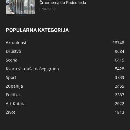
Črnomerca do Podsuseda
02/02/2017
POPULARNA KATEGORIJA
Aktualnosti
13748
Društvo
9684
Scena
6415
Kvartovi- duša našeg grada
5428
Sport
3733
Županija
3455
Politika
2387
Art Kutak
2022
Život
1813