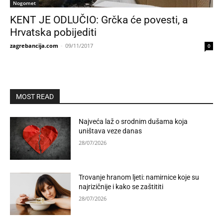
Nogomet
KENT JE ODLUČIO: Grčka će povesti, a
Hrvatska pobijediti
zagrebancija.com
-
09/11/2017
0
MOST READ
Najveća laž o srodnim dušama koja
uništava veze danas
28/07/2026
Trovanje hranom ljeti: namirnice koje su
najrizičnije i kako se zaštititi
28/07/2026