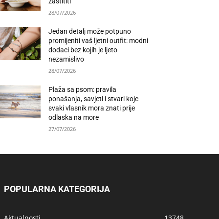
zaštititi
28/07/2026
Jedan detalj može potpuno
promijeniti vaš ljetni outfit: modni
dodaci bez kojih je ljeto
nezamislivo
28/07/2026
Plaža sa psom: pravila
ponašanja, savjeti i stvari koje
svaki vlasnik mora znati prije
odlaska na more
27/07/2026
POPULARNA KATEGORIJA
Aktualnosti
13748