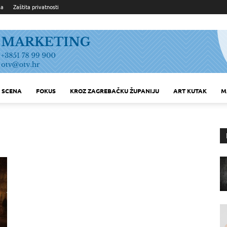
ka
Zaštita privatnosti
SCENA
FOKUS
KROZ ZAGREBAČKU ŽUPANIJU
ART KUTAK
M