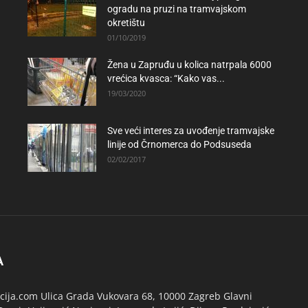
ogradu na pruzi na tramvajskom
okretištu
01/10/2019
Žena u Zapruđu u kolica natrpala 6000
vrećica kvasca: “Kako vas...
19/03/2020
Sve veći interes za uvođenje tramvajske
linije od Črnomerca do Podsuseda
02/02/2017
A
ija.com Ulica Grada Vukovara 68, 10000 Zagreb Glavni