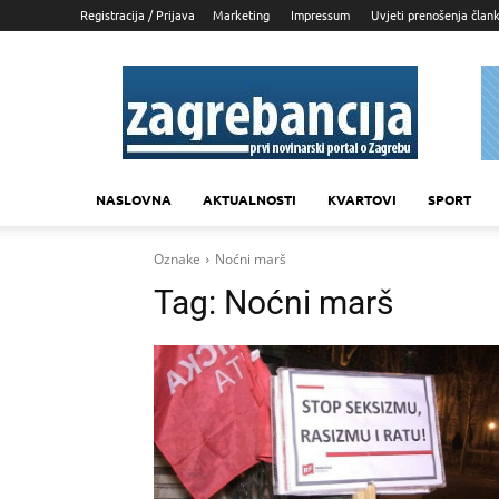
Registracija / Prijava
Marketing
Impressum
Uvjeti prenošenja član
Zagrebancija
NASLOVNA
AKTUALNOSTI
KVARTOVI
SPORT
Oznake
Noćni marš
Tag:
Noćni marš