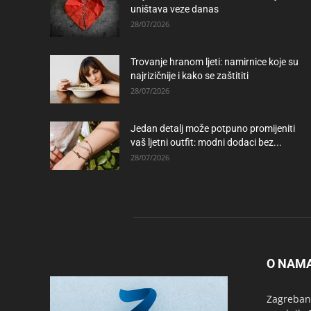
uništava veze danas
28/07/2026
Trovanje hranom ljeti: namirnice koje su
najrizičnije i kako se zaštititi
28/07/2026
Jedan detalj može potpuno promijeniti
vaš ljetni outfit: modni dodaci bez...
28/07/2026
O NAM
Zagrebanc