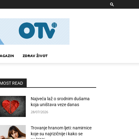
AGAZIN
ZDRAV ŽIVOT
MOST READ
Najveća laž o srodnim dušama
koja uništava veze danas
28/07/2026
Trovanje hranom ljeti: namirnice
koje su najrizičnije i kako se