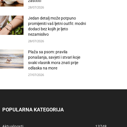
zaštititi
28/07/2026
Jedan detalj može potpuno
promijeniti vaš ljetni outfit: modni
dodaci bez kojih je ljeto
nezamislivo
28/07/2026
Plaža sa psom: pravila
ponašanja, savjeti i stvari koje
svaki vlasnik mora znati prije
odlaska na more
27/07/2026
POPULARNA KATEGORIJA
Aktualnosti
13748