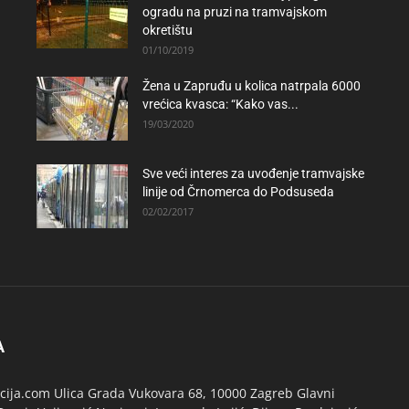
ogradu na pruzi na tramvajskom
okretištu
01/10/2019
Žena u Zapruđu u kolica natrpala 6000
vrećica kvasca: “Kako vas...
19/03/2020
Sve veći interes za uvođenje tramvajske
linije od Črnomerca do Podsuseda
02/02/2017
A
ija.com Ulica Grada Vukovara 68, 10000 Zagreb Glavni