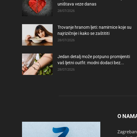
uništava veze danas
28/07/2026
Trovanje hranom ljeti: namirnice koje su
najrizičnije i kako se zaštititi
28/07/2026
Jedan detalj može potpuno promijeniti
vaš ljetni outfit: modni dodaci bez...
28/07/2026
O NAM
Zagrebanc