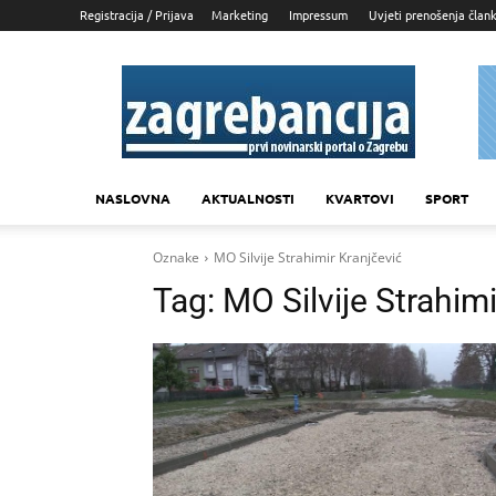
Registracija / Prijava
Marketing
Impressum
Uvjeti prenošenja član
Zagrebancija
NASLOVNA
AKTUALNOSTI
KVARTOVI
SPORT
Oznake
MO Silvije Strahimir Kranjčević
Tag:
MO Silvije Strahimi