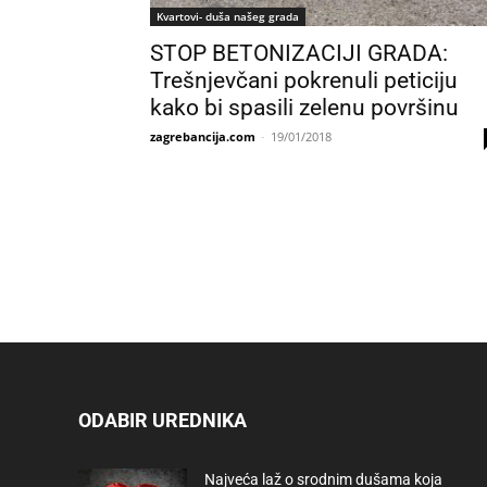
Kvartovi- duša našeg grada
STOP BETONIZACIJI GRADA:
Trešnjevčani pokrenuli peticiju
kako bi spasili zelenu površinu
zagrebancija.com
-
19/01/2018
ODABIR UREDNIKA
Najveća laž o srodnim dušama koja