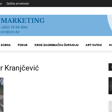
ka
Zaštita privatnosti
SCENA
FOKUS
KROZ ZAGREBAČKU ŽUPANIJU
ART KUTAK
M
r Kranjčević