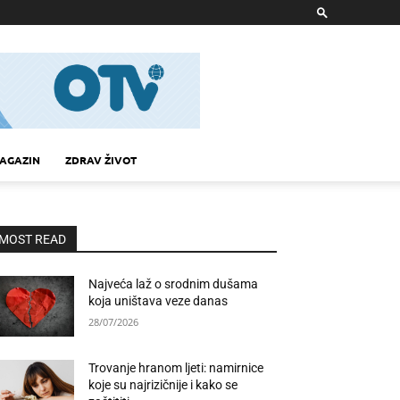
AGAZIN
ZDRAV ŽIVOT
MOST READ
Najveća laž o srodnim dušama
koja uništava veze danas
28/07/2026
Trovanje hranom ljeti: namirnice
koje su najrizičnije i kako se