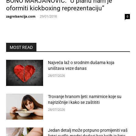
BONO MARJANOVIĆ: “U planu nam je
oformiti kickboxing reprezentaciju”
zagrebancija.com
-
29/01/2018
0
MOST READ
Najveća laž o srodnim dušama koja
uništava veze danas
28/07/2026
Trovanje hranom ljeti: namirnice koje su
najrizičnije i kako se zaštititi
28/07/2026
Jedan detalj može potpuno promijeniti vaš