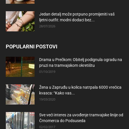
Jedan detalj može potpuno promijeniti vaš
ljetni outfit: modni dodaci bez...
28/07/2026
POPULARNI POSTOVI
Drama u Prečkom: Obitelj podignula ogradu na
pruzi na tramvajskom okretištu
01/10/2019
Žena u Zapruđu u kolica natrpala 6000 vrećica
kvasca: “Kako vas...
19/03/2020
Sve veći interes za uvođenje tramvajske linije od
Črnomerca do Podsuseda
02/02/2017