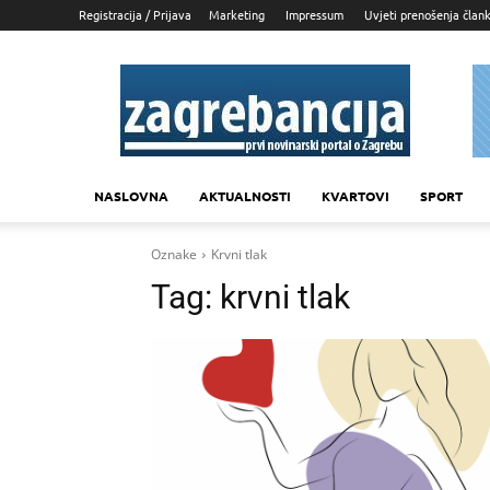
Registracija / Prijava
Marketing
Impressum
Uvjeti prenošenja član
Zagrebancija
NASLOVNA
AKTUALNOSTI
KVARTOVI
SPORT
Oznake
Krvni tlak
Tag:
krvni tlak