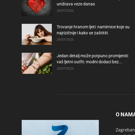
uništava veze danas
28/07/2026
Trovanje hranom ljeti: namirnice koje su
najrizičnije i kako se zaštititi
28/07/2026
Jedan detalj može potpuno promijeniti
vaš ljetni outfit: modni dodaci bez...
28/07/2026
O NAM
Zagrebanc