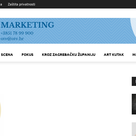
ka
Zaštita privatnosti
SCENA
FOKUS
KROZ ZAGREBAČKU ŽUPANIJU
ART KUTAK
M