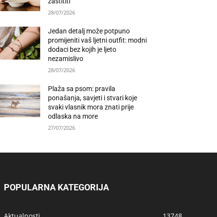
zaštititi
28/07/2026
Jedan detalj može potpuno
promijeniti vaš ljetni outfit: modni
dodaci bez kojih je ljeto
nezamislivo
28/07/2026
Plaža sa psom: pravila
ponašanja, savjeti i stvari koje
svaki vlasnik mora znati prije
odlaska na more
27/07/2026
POPULARNA KATEGORIJA
Aktualnosti
13748