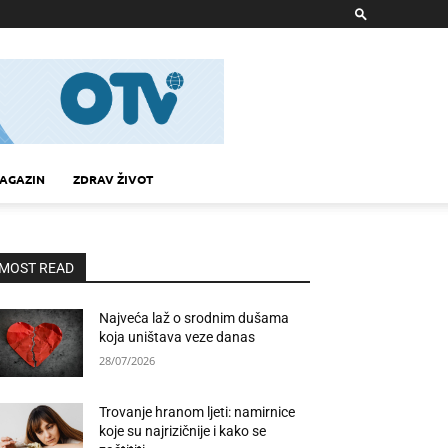
AGAZIN
ZDRAV ŽIVOT
MOST READ
Najveća laž o srodnim dušama
koja uništava veze danas
28/07/2026
Trovanje hranom ljeti: namirnice
koje su najrizičnije i kako se