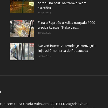
ogradu na pruzi na tramvajskom
okretištu
01/10/2019
Žena u Zapruđu u kolica natrpala 6000
vrećica kvasca: “Kako vas...
19/03/2020
Sve veći interes za uvođenje tramvajske
linije od Črnomerca do Podsuseda
02/02/2017
A
ija.com Ulica Grada Vukovara 68, 10000 Zagreb Glavni