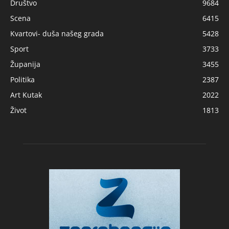
Društvo
9684
Scena
6415
Kvartovi- duša našeg grada
5428
Sport
3733
Županija
3455
Politika
2387
Art Kutak
2022
Život
1813