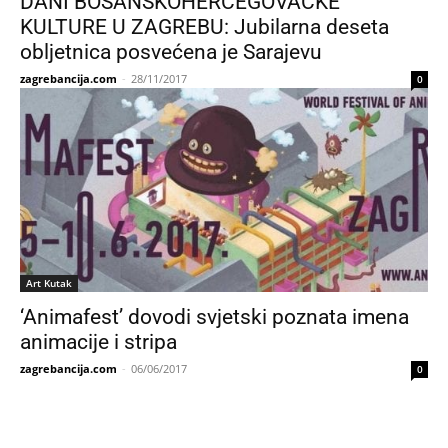
DANI BOSANSKOHERCEGOVAČKE
KULTURE U ZAGREBU: Jubilarna deseta
obljetnica posvećena je Sarajevu
zagrebancija.com
-
28/11/2017
0
Art Kutak
‘Animafest’ dovodi svjetski poznata imena
animacije i stripa
zagrebancija.com
-
06/06/2017
0