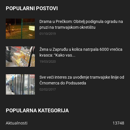
POPULARNI POSTOVI
Drama u Prečkom: Obitelj podignula ogradu na
pruzi na tramvajskom okretištu
01/10/2019
Žena u Zapruđu u kolica natrpala 6000 vrećica
kvasca: “Kako vas...
19/03/2020
Sve veći interes za uvođenje tramvajske linije od
Črnomerca do Podsuseda
02/02/2017
POPULARNA KATEGORIJA
Aktualnosti
13748