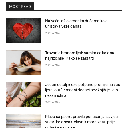
MOST READ
Najveća laž o srodnim dušama koja
uništava veze danas
28/07/2026
Trovanje hranom ljeti: namirnice koje su
najrizičnije i kako se zaštititi
28/07/2026
Jedan detalj može potpuno promijeniti vaš
ljetni outfit: modni dodaci bez kojih je ljeto
nezamislivo
28/07/2026
Plaža sa psom: pravila ponašanja, savjeti i
stvari koje svaki vlasnik mora znati prije
odlaska na more