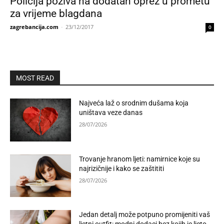
Policija poziva na dodatan oprez u prometu
za vrijeme blagdana
zagrebancija.com
-
23/12/2017
0
MOST READ
Najveća laž o srodnim dušama koja
uništava veze danas
28/07/2026
Trovanje hranom ljeti: namirnice koje su
najrizičnije i kako se zaštititi
28/07/2026
Jedan detalj može potpuno promijeniti vaš