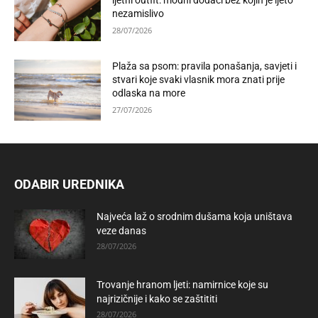
ljetni outfit: modni dodaci bez kojih je ljeto
nezamislivo
28/07/2026
Plaža sa psom: pravila ponašanja, savjeti i
stvari koje svaki vlasnik mora znati prije
odlaska na more
27/07/2026
ODABIR UREDNIKA
Najveća laž o srodnim dušama koja uništava
veze danas
28/07/2026
Trovanje hranom ljeti: namirnice koje su
najrizičnije i kako se zaštititi
28/07/2026