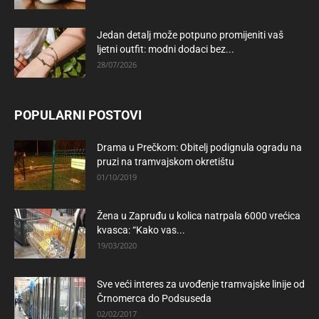
Jedan detalj može potpuno promijeniti vaš
ljetni outfit: modni dodaci bez...
28/07/2026
POPULARNI POSTOVI
Drama u Prečkom: Obitelj podignula ogradu na
pruzi na tramvajskom okretištu
01/10/2019
Žena u Zapruđu u kolica natrpala 6000 vrećica
kvasca: “Kako vas...
19/03/2020
Sve veći interes za uvođenje tramvajske linije od
Črnomerca do Podsuseda
02/02/2017