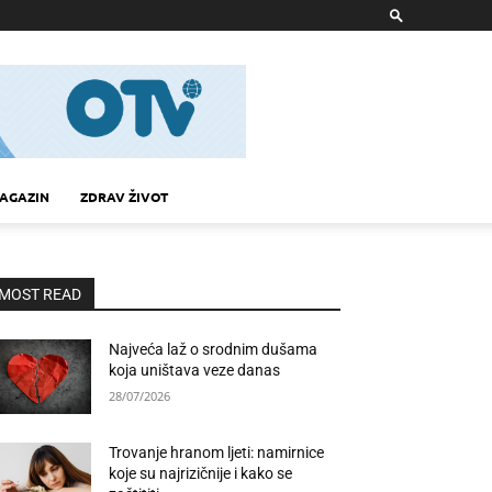
AGAZIN
ZDRAV ŽIVOT
MOST READ
Najveća laž o srodnim dušama
koja uništava veze danas
28/07/2026
Trovanje hranom ljeti: namirnice
koje su najrizičnije i kako se