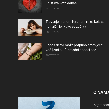
uništava veze danas
28/07/2026
Trovanje hranom ljeti: namirnice koje su
najrizičnije i kako se zaštititi
28/07/2026
Jedan detalj može potpuno promijeniti
vaš ljetni outfit: modni dodaci bez...
28/07/2026
O NAM
Zagrebanc