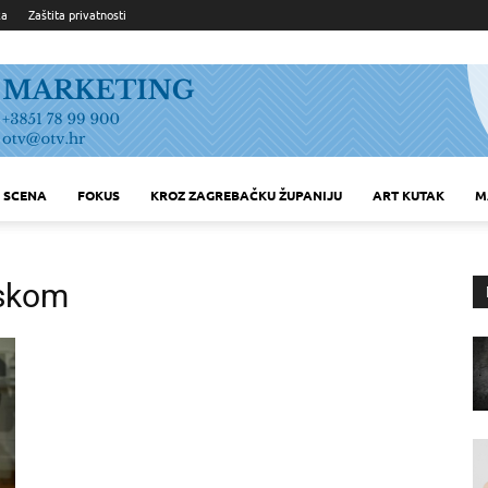
ka
Zaštita privatnosti
SCENA
FOKUS
KROZ ZAGREBAČKU ŽUPANIJU
ART KUTAK
M
fskom