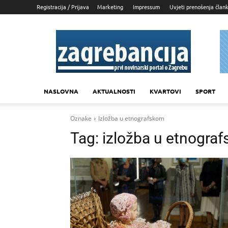
Registracija / Prijava
Marketing
Impressum
Uvjeti prenošenja član
Zagrebancija
NASLOVNA
AKTUALNOSTI
KVARTOVI
SPORT
Oznake
Izložba u etnografskom
Tag:
izložba u etnogra