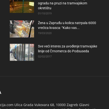
ogradu na pruzi na tramvajskom
okretištu
01/10/2019
Žena u Zapruđu u kolica natrpala 6000
vrećica kvasca: “Kako vas...
19/03/2020
Sve veći interes za uvođenje tramvajske
linije od Črnomerca do Podsuseda
02/02/2017
A
ija.com Ulica Grada Vukovara 68, 10000 Zagreb Glavni