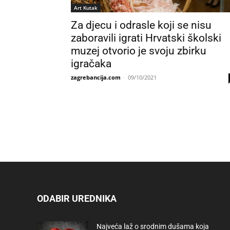
Art Kutak
Za djecu i odrasle koji se nisu
zaboravili igrati Hrvatski školski
muzej otvorio je svoju zbirku
igračaka
zagrebancija.com
-
09/10/2021
ODABIR UREDNIKA
Najveća laž o srodnim dušama koja