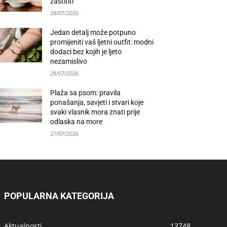
zaštititi
28/07/2026
Jedan detalj može potpuno
promijeniti vaš ljetni outfit: modni
dodaci bez kojih je ljeto
nezamislivo
28/07/2026
Plaža sa psom: pravila
ponašanja, savjeti i stvari koje
svaki vlasnik mora znati prije
odlaska na more
27/07/2026
POPULARNA KATEGORIJA
Aktualnosti
13748