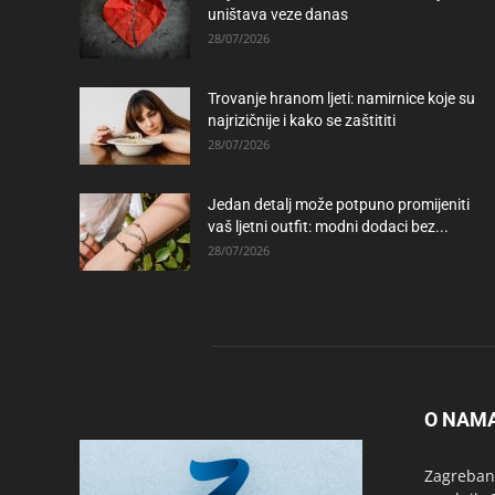
uništava veze danas
28/07/2026
Trovanje hranom ljeti: namirnice koje su
najrizičnije i kako se zaštititi
28/07/2026
Jedan detalj može potpuno promijeniti
vaš ljetni outfit: modni dodaci bez...
28/07/2026
O NAM
Zagrebanc