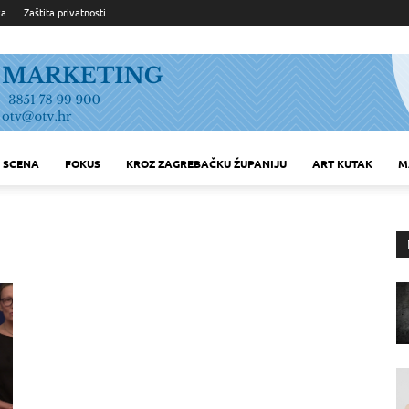
ka
Zaštita privatnosti
SCENA
FOKUS
KROZ ZAGREBAČKU ŽUPANIJU
ART KUTAK
M