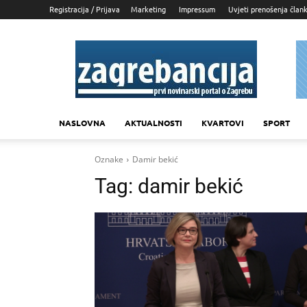
Registracija / Prijava
Marketing
Impressum
Uvjeti prenošenja član
Zagrebancija
NASLOVNA
AKTUALNOSTI
KVARTOVI
SPORT
Oznake
Damir bekić
Tag:
damir bekić