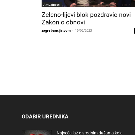
Aktualnosti
Zeleno-lijevi blok pozdravio novi
Zakon o obnovi
zagrebancija.com
-
15/02/2023
ODABIR UREDNIKA
Najveća laž o srodnim dušama koja