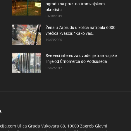
ogradu na pruzi na tramvajskom
okretištu
01/10/2019
Žena u Zapruđu u kolica natrpala 6000
vrećica kvasca: “Kako vas...
19/03/2020
Sve veći interes za uvođenje tramvajske
linije od Črnomerca do Podsuseda
02/02/2017
A
ija.com Ulica Grada Vukovara 68, 10000 Zagreb Glavni