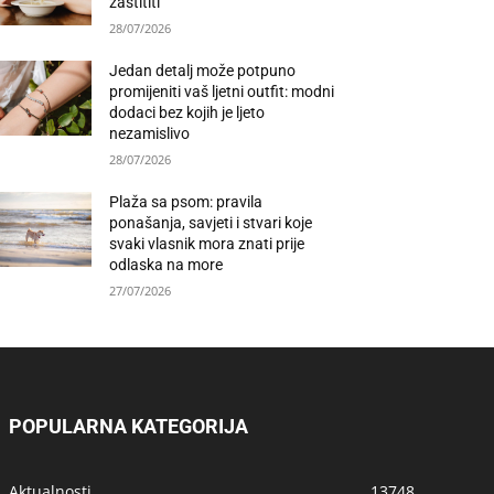
zaštititi
28/07/2026
Jedan detalj može potpuno
promijeniti vaš ljetni outfit: modni
dodaci bez kojih je ljeto
nezamislivo
28/07/2026
Plaža sa psom: pravila
ponašanja, savjeti i stvari koje
svaki vlasnik mora znati prije
odlaska na more
27/07/2026
POPULARNA KATEGORIJA
Aktualnosti
13748