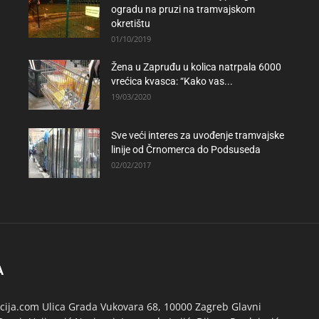
ogradu na pruzi na tramvajskom
okretištu
01/10/2019
Žena u Zapruđu u kolica natrpala 6000
vrećica kvasca: “Kako vas...
19/03/2020
Sve veći interes za uvođenje tramvajske
linije od Črnomerca do Podsuseda
02/02/2017
A
ija.com Ulica Grada Vukovara 68, 10000 Zagreb Glavni