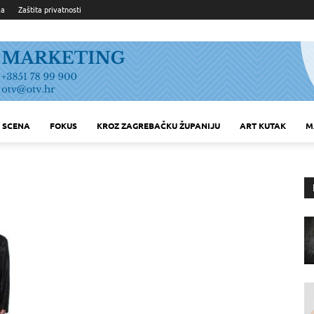
ka
Zaštita privatnosti
SCENA
FOKUS
KROZ ZAGREBAČKU ŽUPANIJU
ART KUTAK
M