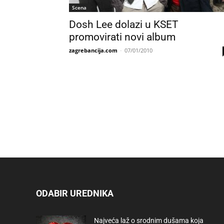
Scena
Dosh Lee dolazi u KSET
promovirati novi album
zagrebancija.com
-
07/01/2010
ODABIR UREDNIKA
Najveća laž o srodnim dušama koja