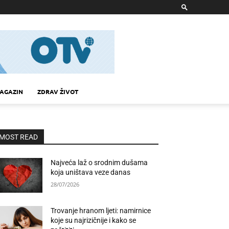
AGAZIN
ZDRAV ŽIVOT
MOST READ
Najveća laž o srodnim dušama
koja uništava veze danas
28/07/2026
Trovanje hranom ljeti: namirnice
koje su najrizičnije i kako se