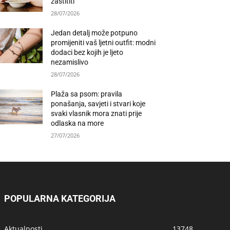
zaštititi
28/07/2026
Jedan detalj može potpuno
promijeniti vaš ljetni outfit: modni
dodaci bez kojih je ljeto
nezamislivo
28/07/2026
Plaža sa psom: pravila
ponašanja, savjeti i stvari koje
svaki vlasnik mora znati prije
odlaska na more
27/07/2026
POPULARNA KATEGORIJA
Aktualnosti
13748