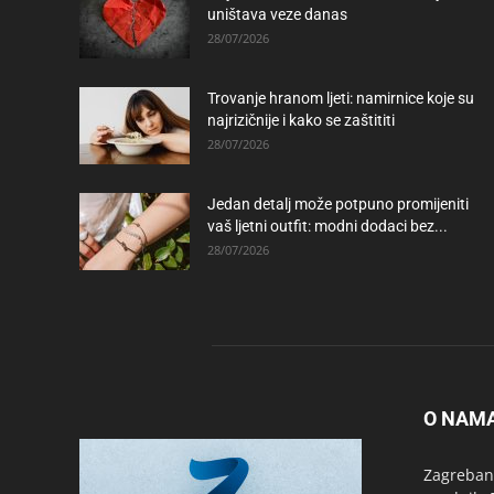
uništava veze danas
28/07/2026
Trovanje hranom ljeti: namirnice koje su
najrizičnije i kako se zaštititi
28/07/2026
Jedan detalj može potpuno promijeniti
vaš ljetni outfit: modni dodaci bez...
28/07/2026
O NAM
Zagrebanc