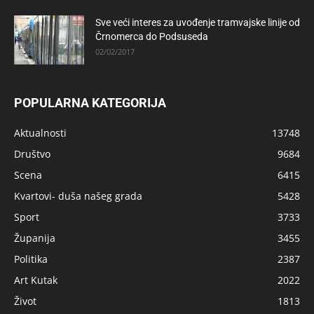
Sve veći interes za uvođenje tramvajske linije od
Črnomerca do Podsuseda
02/02/2017
POPULARNA KATEGORIJA
Aktualnosti
13748
Društvo
9684
Scena
6415
Kvartovi- duša našeg grada
5428
Sport
3733
Županija
3455
Politika
2387
Art Kutak
2022
Život
1813