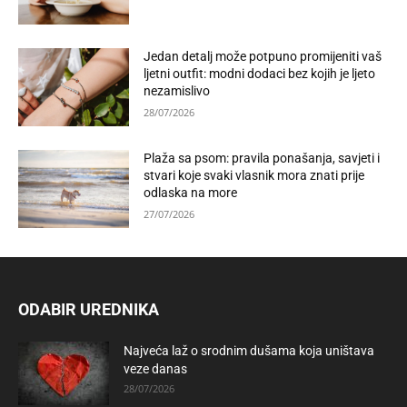
Jedan detalj može potpuno promijeniti vaš
ljetni outfit: modni dodaci bez kojih je ljeto
nezamislivo
28/07/2026
Plaža sa psom: pravila ponašanja, savjeti i
stvari koje svaki vlasnik mora znati prije
odlaska na more
27/07/2026
ODABIR UREDNIKA
Najveća laž o srodnim dušama koja uništava
veze danas
28/07/2026