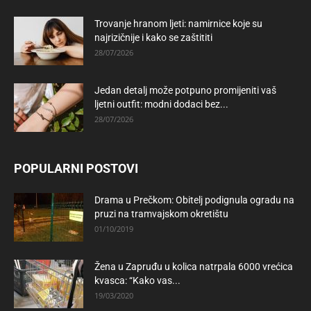
Trovanje hranom ljeti: namirnice koje su
najrizičnije i kako se zaštititi
28/07/2026
Jedan detalj može potpuno promijeniti vaš
ljetni outfit: modni dodaci bez...
28/07/2026
POPULARNI POSTOVI
Drama u Prečkom: Obitelj podignula ogradu na
pruzi na tramvajskom okretištu
01/10/2019
Žena u Zapruđu u kolica natrpala 6000 vrećica
kvasca: “Kako vas...
19/03/2020