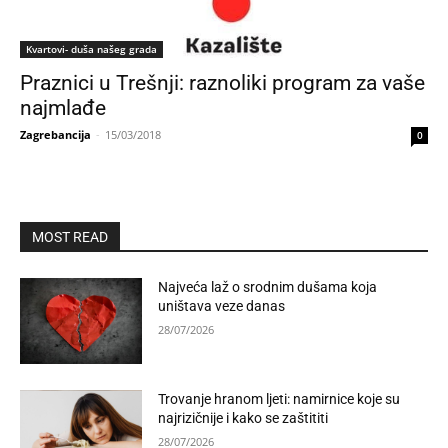
Kvartovi- duša našeg grada
Praznici u Trešnji: raznoliki program za vaše
najmlađe
Zagrebancija
-
15/03/2018
0
MOST READ
Najveća laž o srodnim dušama koja
uništava veze danas
28/07/2026
Trovanje hranom ljeti: namirnice koje su
najrizičnije i kako se zaštititi
28/07/2026