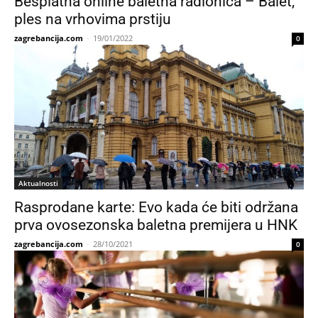
Besplatna online baletna radionica – Balet,
ples na vrhovima prstiju
zagrebancija.com
-
19/01/2022
0
Aktualnosti
Rasprodane karte: Evo kada će biti održana
prva ovosezonska baletna premijera u HNK
zagrebancija.com
-
28/10/2021
0