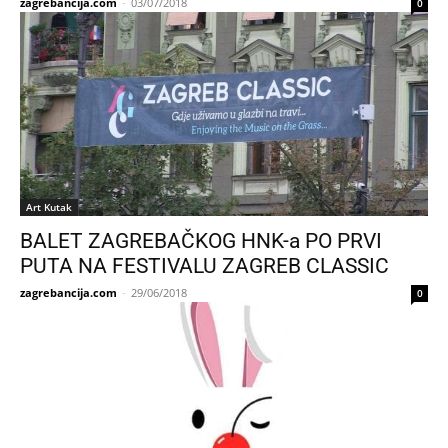
zagrebancija.com
-
03/07/2018
0
Art Kutak
BALET ZAGREBAČKOG HNK-a PO PRVI
PUTA NA FESTIVALU ZAGREB CLASSIC
zagrebancija.com
-
29/06/2018
0