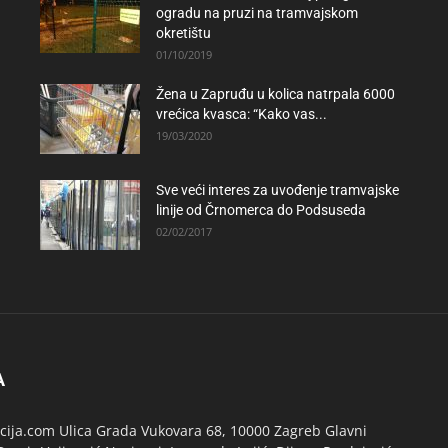
ogradu na pruzi na tramvajskom
okretištu
01/10/2019
Žena u Zapruđu u kolica natrpala 6000
vrećica kvasca: “Kako vas...
19/03/2020
Sve veći interes za uvođenje tramvajske
linije od Črnomerca do Podsuseda
02/02/2017
A
ija.com Ulica Grada Vukovara 68, 10000 Zagreb Glavni