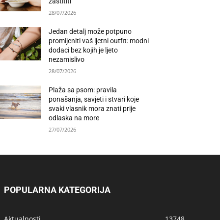
zaštititi
28/07/2026
Jedan detalj može potpuno
promijeniti vaš ljetni outfit: modni
dodaci bez kojih je ljeto
nezamislivo
28/07/2026
Plaža sa psom: pravila
ponašanja, savjeti i stvari koje
svaki vlasnik mora znati prije
odlaska na more
27/07/2026
POPULARNA KATEGORIJA
Aktualnosti
13748