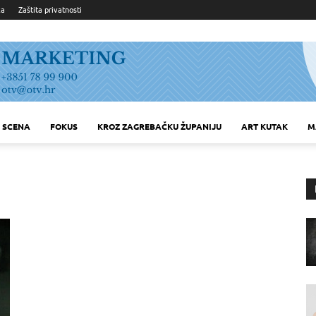
ka
Zaštita privatnosti
SCENA
FOKUS
KROZ ZAGREBAČKU ŽUPANIJU
ART KUTAK
M