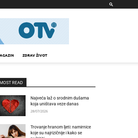
AGAZIN
ZDRAV ŽIVOT
MOST READ
Najveća laž o srodnim dušama
koja uništava veze danas
28/07/2026
Trovanje hranom ljeti: namirnice
koje su najrizičnije i kako se