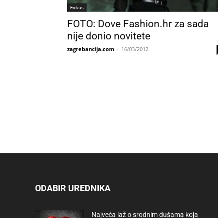
Fokus
FOTO: Dove Fashion.hr za sada
nije donio novitete
zagrebancija.com
-
16/03/2012
ODABIR UREDNIKA
Najveća laž o srodnim dušama koja