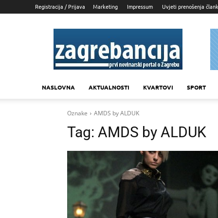
Registracija / Prijava
Marketing
Impressum
Uvjeti prenošenja član
Zagrebancija
NASLOVNA
AKTUALNOSTI
KVARTOVI
SPORT
Oznake
AMDS by ALDUK
Tag:
AMDS by ALDUK