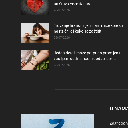
uništava veze danas
28/07/2026
Trovanje hranom ljeti: namirnice koje su
najrizičnije i kako se zaštititi
28/07/2026
Jedan detalj može potpuno promijeniti
vaš ljetni outfit: modni dodaci bez...
28/07/2026
O NAM
Zagrebanc