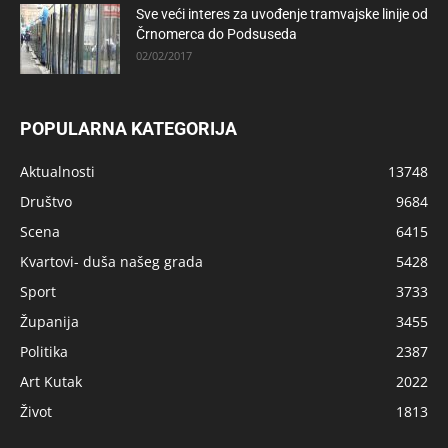
Sve veći interes za uvođenje tramvajske linije od
Črnomerca do Podsuseda
02/02/2017
POPULARNA KATEGORIJA
Aktualnosti
13748
Društvo
9684
Scena
6415
Kvartovi- duša našeg grada
5428
Sport
3733
Županija
3455
Politika
2387
Art Kutak
2022
Život
1813