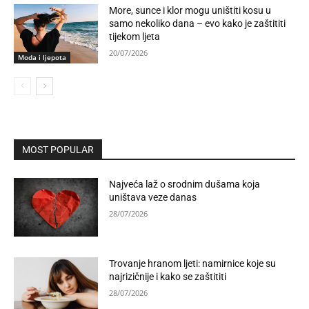
More, sunce i klor mogu uništiti kosu u
samo nekoliko dana – evo kako je zaštititi
tijekom ljeta
20/07/2026
Moda i ljepota
MOST POPULAR
Najveća laž o srodnim dušama koja
uništava veze danas
28/07/2026
Trovanje hranom ljeti: namirnice koje su
najrizičnije i kako se zaštititi
28/07/2026