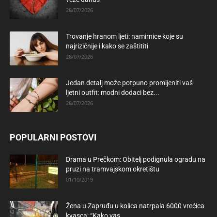
28/07/2026
Trovanje hranom ljeti: namirnice koje su
najrizičnije i kako se zaštititi
28/07/2026
Jedan detalj može potpuno promijeniti vaš
ljetni outfit: modni dodaci bez...
28/07/2026
POPULARNI POSTOVI
Drama u Prečkom: Obitelj podignula ogradu na
pruzi na tramvajskom okretištu
01/10/2019
Žena u Zapruđu u kolica natrpala 6000 vrećica
kvasca: “Kako vas...