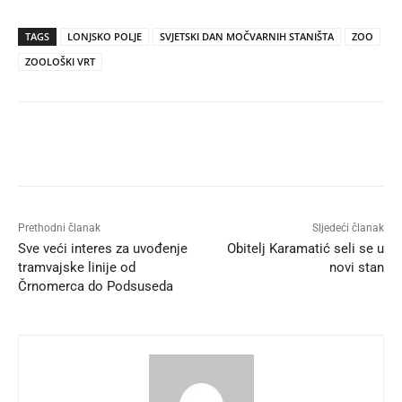
TAGS
LONJSKO POLJE
SVJETSKI DAN MOČVARNIH STANIŠTA
ZOO
ZOOLOŠKI VRT
Prethodni članak
Sljedeći članak
Sve veći interes za uvođenje
Obitelj Karamatić seli se u
tramvajske linije od
novi stan
Črnomerca do Podsuseda