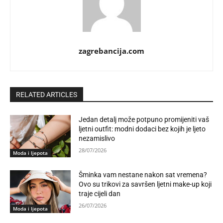
zagrebancija.com
RELATED ARTICLES
Jedan detalj može potpuno promijeniti vaš
ljetni outfit: modni dodaci bez kojih je ljeto
nezamislivo
28/07/2026
Moda i ljepota
Šminka vam nestane nakon sat vremena?
Ovo su trikovi za savršen ljetni make-up koji
traje cijeli dan
26/07/2026
Moda i ljepota