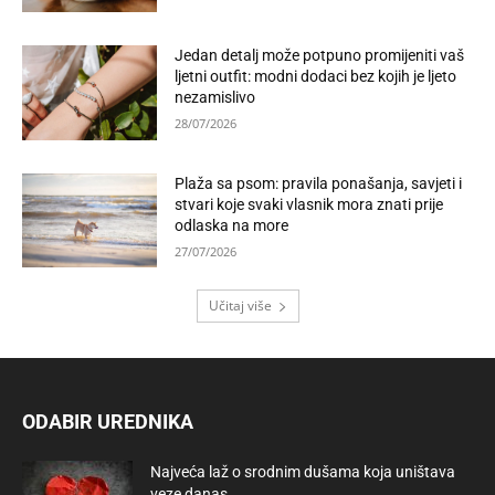
Jedan detalj može potpuno promijeniti vaš
ljetni outfit: modni dodaci bez kojih je ljeto
nezamislivo
28/07/2026
Plaža sa psom: pravila ponašanja, savjeti i
stvari koje svaki vlasnik mora znati prije
odlaska na more
27/07/2026
Učitaj više
ODABIR UREDNIKA
Najveća laž o srodnim dušama koja uništava
veze danas