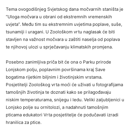
Tema ovogodišnjeg Svjetskog dana močvarnih staništa je
“Uloga močvara u obrani od ekstremnih vremenskih
uvjeta”. Među tim su ekstremnim uvjetima poplave, suše,
tsunamiji i uragani. U Zoološkom vrtu naglasak će biti
stavljen na važnost močvara u zaštiti naselja od poplava
te njihovoj ulozi u sprječavanju klimatskih promjena.
Posebno zanimljiva priča bit će ona o Parku prirode
Lonjskom polju, poplavnim površinama kraj Save
bogatima rijetkim biljnim i životinjskim vrstama.
Posjetitelji Zoološkog vrta moći će uživati u fotografijama
tamošnjih životinja te doznati kako se prilagođavaju
niskim temperaturama, snijegu i ledu. Veliki zaljubljenici u
Lonjsko polje su ornitolozi, a nadahnuti tamošnjim
pticama edukatori Vrta posjetitelje će podučavati izradi
hranilica za ptice.