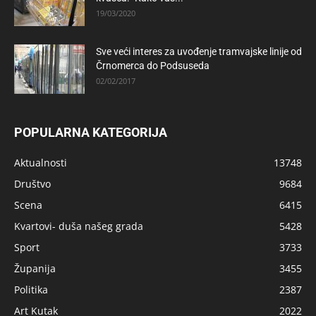
19/03/2020
Sve veći interes za uvođenje tramvajske linije od
Črnomerca do Podsuseda
02/02/2017
POPULARNA KATEGORIJA
Aktualnosti
13748
Društvo
9684
Scena
6415
Kvartovi- duša našeg grada
5428
Sport
3733
Županija
3455
Politika
2387
Art Kutak
2022