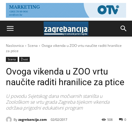
Naslovnica
Scena
Ovoga vikenda u ZOO vrtu naučite raditi hranilice
za ptice
Scena
Život
Ovoga vikenda u ZOO vrtu
naučite raditi hranilice za ptice
U povodu Svjetskog dana močvarnih staništa u
Zoološkom se vrtu grada Zagreba tijekom vikenda
održava prigodni edukativni program
By
zagrebancija.com
02/02/2017
508
0