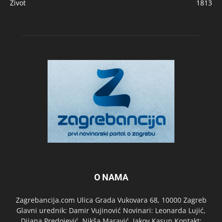
Život
1813
O NAMA
Zagrebancija.com Ulica Grada Vukovara 68, 10000 Zagreb
Glavni urednik: Damir Vujinović Novinari: Leonarda Lujić,
Dijana Predojević, Nikša Maravić, Jakov Kasun Kontakt: