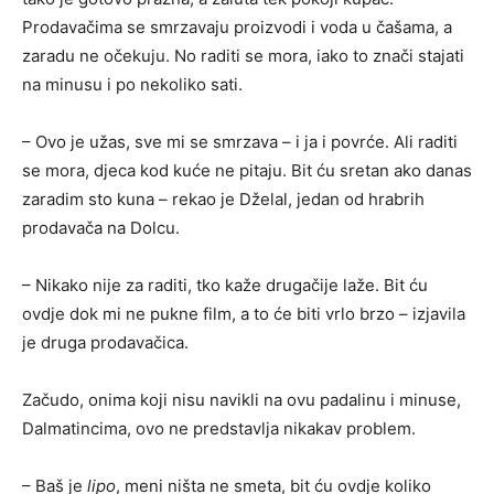
Prodavačima se smrzavaju proizvodi i voda u čašama, a
zaradu ne očekuju. No raditi se mora, iako to znači stajati
na minusu i po nekoliko sati.
– Ovo je užas, sve mi se smrzava – i ja i povrće. Ali raditi
se mora, djeca kod kuće ne pitaju. Bit ću sretan ako danas
zaradim sto kuna – rekao je Dželal, jedan od hrabrih
prodavača na Dolcu.
– Nikako nije za raditi, tko kaže drugačije laže. Bit ću
ovdje dok mi ne pukne film, a to će biti vrlo brzo – izjavila
je druga prodavačica.
Začudo, onima koji nisu navikli na ovu padalinu i minuse,
Dalmatincima, ovo ne predstavlja nikakav problem.
– Baš je
lipo
, meni ništa ne smeta, bit ću ovdje koliko