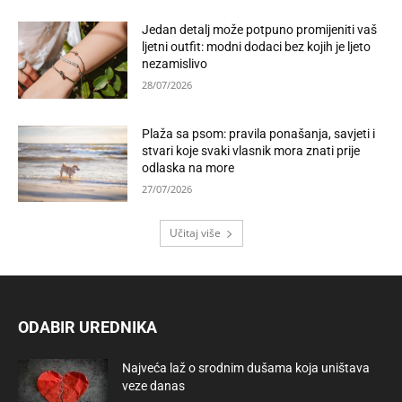
Jedan detalj može potpuno promijeniti vaš
ljetni outfit: modni dodaci bez kojih je ljeto
nezamislivo
28/07/2026
Plaža sa psom: pravila ponašanja, savjeti i
stvari koje svaki vlasnik mora znati prije
odlaska na more
27/07/2026
Učitaj više
ODABIR UREDNIKA
Najveća laž o srodnim dušama koja uništava
veze danas