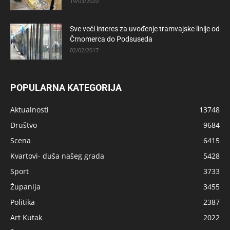
19/03/2020
Sve veći interes za uvođenje tramvajske linije od
Črnomerca do Podsuseda
02/02/2017
POPULARNA KATEGORIJA
Aktualnosti
13748
Društvo
9684
Scena
6415
Kvartovi- duša našeg grada
5428
Sport
3733
Županija
3455
Politika
2387
Art Kutak
2022