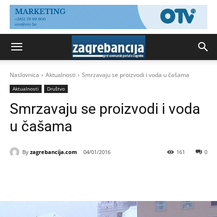
Naslovnica
Aktualnosti
Smrzavaju se proizvodi i voda u čašama
Aktualnosti
Društvo
Smrzavaju se proizvodi i voda
u čašama
By
zagrebancija.com
04/01/2016
161
0