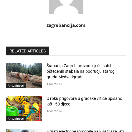
zagrebancija.com
RELATED ARTICLES
Šumarija Zagreb provodi sječu suhih i
oštećenih stabala na području starog
grada Medvedgrada
11/07/2026
Aktualnosti
U roku prigovora u gradske vrtiće upisano
još 150 djece
10/07/2026
Aktualnosti
Hrvati električne romobile najviše traže ljeti,