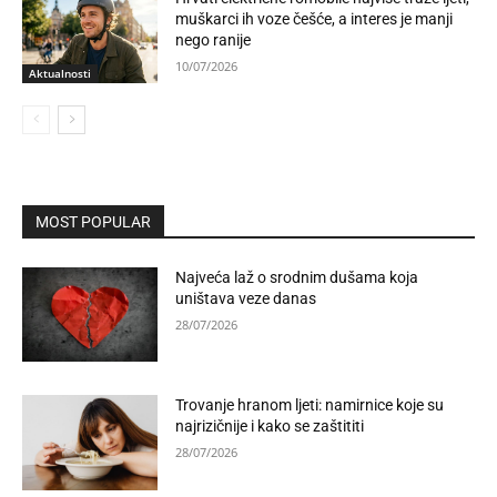
muškarci ih voze češće, a interes je manji
nego ranije
10/07/2026
Aktualnosti
MOST POPULAR
Najveća laž o srodnim dušama koja
uništava veze danas
28/07/2026
Trovanje hranom ljeti: namirnice koje su
najrizičnije i kako se zaštititi
28/07/2026