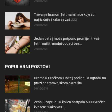
28/07/2026
Trovanje hranom ljeti: namirnice koje su
najrizičnije i kako se zaštititi
28/07/2026
Jedan detalj može potpuno promijeniti vaš
ljetni outfit: modni dodaci bez...
28/07/2026
POPULARNI POSTOVI
Drama u Prečkom: Obitelj podignula ogradu na
pruzi na tramvajskom okretištu
01/10/2019
Žena u Zapruđu u kolica natrpala 6000 vrećica
kvasca: “Kako vas...