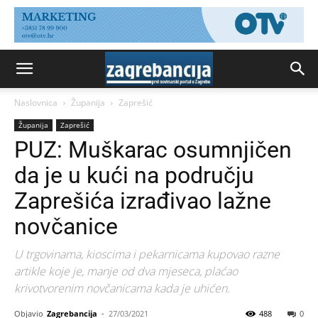
Naslovnica
Županija
Zaprešić
Županija
Zaprešić
PUZ: Muškarac osumnjičen
da je u kući na području
Zaprešića izrađivao lažne
novčanice
U trgovinama, kioscima i pekarnicama kupovao razne
artikle koje je, manje od dva mjeseca, plaćao
krivotvorenim novčanicama kada je uhićen.
Objavio
Zagrebancija
-
27/03/2021
488
0