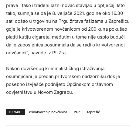
prave i tako izrađeni lažni novac stavljao u optjecaj. Isto
tako, sumnja se da je 8. veljače 2021. godine oko 16.30
sati došao u trgovinu na Trgu žrtava fašizama u Zaprešiću
gdje je krivotvorenom novčanicom od 200 kuna pokušao
platiti kutiju cigareta, međutim u tome nije uspio budući
da je zaposlenica posumnjala da se radi o krivotvorenoj
novčanici”, navode iz PUZ-a.
Nakon dovršenog kriminalističkog istraživanja
osumnjičeni je predan pritvorskom nadzorniku dok je
posebno izvješće podnijeto Općinskom državnom
odvjetništvu u Novom Zagrebu.
OZNAKE
krivotvorenje novčanica
PUZ
zaprešić