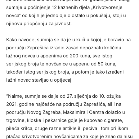
sumnje u počinjenje 12 kaznenih djela „Krivotvorenje
novca“ od kojih je jedno djelo ostalo u pokušaju, stoji u
njihovu priopćenju za javnost.
Kako navode, sumnja se da je u kući u kojoj je boravio na
području Zaprešića izradio zasad nepoznatu količinu
lažnog novca u apoenima od 200 kuna, sve istog
serijskog broja te novčanice u apoenu od 50 kuna,
također istog serijskog broja, a potom je tako izrađeni
lažni novac stavljao u optjecaj.
“Naime, sumnja se da je od 27. siječnja do 10. ožujka
2021. godine najčešće na području Zaprešića, ali i na
području Novog Zagreba, Maksimira i Centra dolazio u
trgovine, kioske i pekarnice gdje je kupovao cigarete,
pileća krilca, druge razne artikle ili peciva i tom prilikom
plaćao krivotvorenim novčanicama za koje je znao da nisu