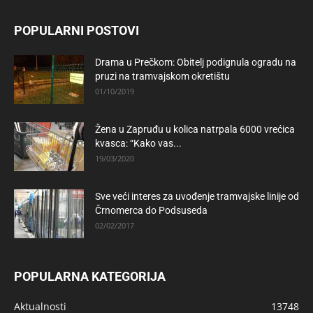
POPULARNI POSTOVI
Drama u Prečkom: Obitelj podignula ogradu na
pruzi na tramvajskom okretištu
01/10/2019
Žena u Zapruđu u kolica natrpala 6000 vrećica
kvasca: “Kako vas...
19/03/2020
Sve veći interes za uvođenje tramvajske linije od
Črnomerca do Podsuseda
02/02/2017
POPULARNA KATEGORIJA
Aktualnosti
13748