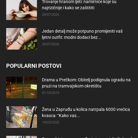
Trovanje hranom ljeti: namirnice koje su
najrizičnije i kako se zaštititi
28/07/2026
Jedan detalj može potpuno promijeniti vaš
ljetni outfit: modni dodaci bez...
28/07/2026
POPULARNI POSTOVI
Drama u Prečkom: Obitelj podignula ogradu na
pruzi na tramvajskom okretištu
01/10/2019
Žena u Zapruđu u kolica natrpala 6000 vrećica
kvasca: “Kako vas...
19/03/2020