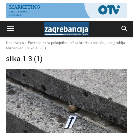
Naslovnica
Povreda mira pokojnika i teška krađa u pokušaju na groblju
Miroševac
slika 1-3 (1)
slika 1-3 (1)