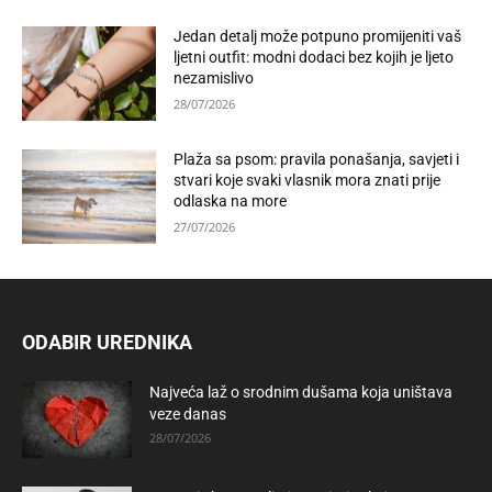
Jedan detalj može potpuno promijeniti vaš
ljetni outfit: modni dodaci bez kojih je ljeto
nezamislivo
28/07/2026
Plaža sa psom: pravila ponašanja, savjeti i
stvari koje svaki vlasnik mora znati prije
odlaska na more
27/07/2026
ODABIR UREDNIKA
Najveća laž o srodnim dušama koja uništava
veze danas
28/07/2026