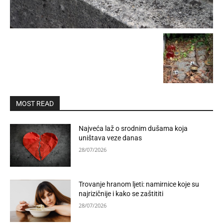
MOST READ
Najveća laž o srodnim dušama koja
uništava veze danas
28/07/2026
Trovanje hranom ljeti: namirnice koje su
najrizičnije i kako se zaštititi
28/07/2026