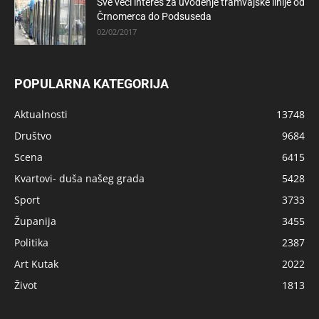
Sve veći interes za uvođenje tramvajske linije od
Črnomerca do Podsuseda
02/02/2017
POPULARNA KATEGORIJA
Aktualnosti
13748
Društvo
9684
Scena
6415
Kvartovi- duša našeg grada
5428
Sport
3733
Županija
3455
Politika
2387
Art Kutak
2022
Život
1813