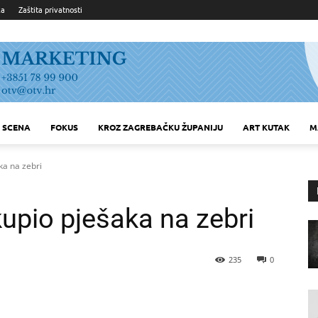
ka
Zaštita privatnosti
SCENA
FOKUS
KROZ ZAGREBAČKU ŽUPANIJU
ART KUTAK
M
ka na zebri
upio pješaka na zebri
235
0