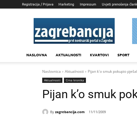
Registracija / Prijava
Marketing
Impressum
Uvjeti prenošenja član
Zagrebancija
NASLOVNA
AKTUALNOSTI
KVARTOVI
SPORT
Naslovnica
Aktualnosti
Pijan k'o smuk pokupio pješa
Aktualnosti
Crna kronika
Pijan k’o smuk pok
By
zagrebancija.com
11/11/2009
Udio