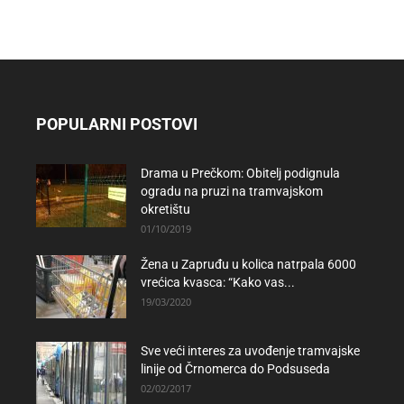
POPULARNI POSTOVI
Drama u Prečkom: Obitelj podignula
ogradu na pruzi na tramvajskom
okretištu
01/10/2019
Žena u Zapruđu u kolica natrpala 6000
vrećica kvasca: “Kako vas...
19/03/2020
Sve veći interes za uvođenje tramvajske
linije od Črnomerca do Podsuseda
02/02/2017