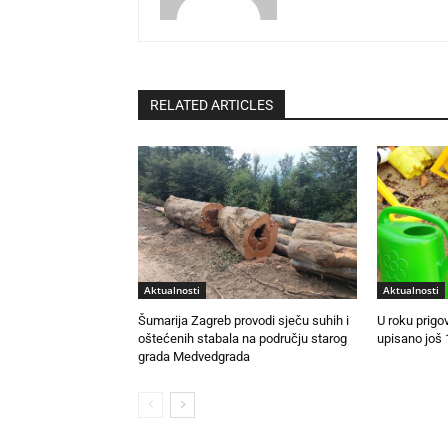
RELATED ARTICLES
Aktualnosti
Aktualnosti
Šumarija Zagreb provodi sječu suhih i
U roku prigo
oštećenih stabala na području starog
upisano još 
grada Medvedgrada