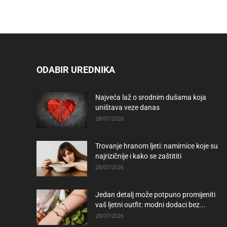
ODABIR UREDNIKA
Najveća laž o srodnim dušama koja
uništava veze danas
28/07/2026
Trovanje hranom ljeti: namirnice koje su
najrizičnije i kako se zaštititi
28/07/2026
Jedan detalj može potpuno promijeniti
vaš ljetni outfit: modni dodaci bez...
28/07/2026