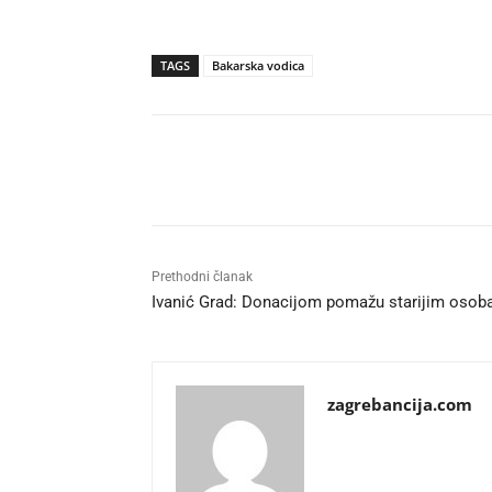
TAGS
Bakarska vodica
Udio
Prethodni članak
Ivanić Grad: Donacijom pomažu starijim oso
zagrebancija.com