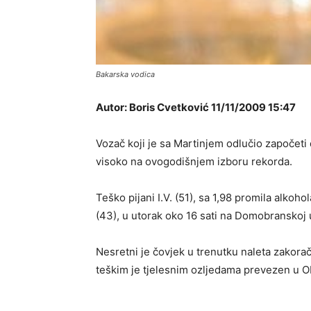
Bakarska vodica
Autor: Boris Cvetković 11/11/2009 15:47
Vozač koji je sa Martinjem odlučio započeti 
visoko na ovogodišnjem izboru rekorda.
Teško pijani I.V. (51), sa 1,98 promila alko
(43), u utorak oko 16 sati na Domobranskoj u
Nesretni je čovjek u trenutku naleta zakorač
teškim je tjelesnim ozljedama prevezen u O