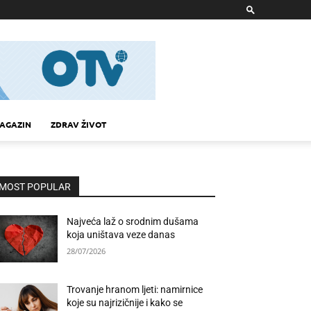
AGAZIN
ZDRAV ŽIVOT
MOST POPULAR
Najveća laž o srodnim dušama
koja uništava veze danas
28/07/2026
Trovanje hranom ljeti: namirnice
koje su najrizičnije i kako se