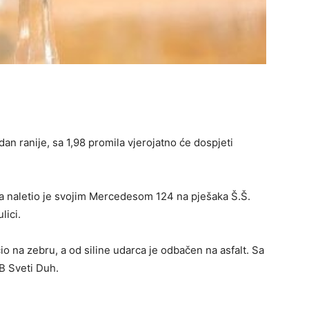
dan ranije, sa 1,98 promila vjerojatno će dospjeti
hola naletio je svojim Mercedesom 124 na pješaka Š.Š.
lici.
io na zebru, a od siline udarca je odbačen na asfalt. Sa
B Sveti Duh.