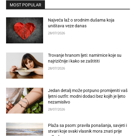
MOST POPULAR
Najveća laž o srodnim dušama koja
uništava veze danas
28/07/2026
Trovanje hranom ljeti: namirnice koje su
najrizičnije i kako se zaštititi
28/07/2026
Jedan detalj može potpuno promijeniti vaš
ljetni outfit: modni dodaci bez kojih je ljeto
nezamislivo
28/07/2026
Plaža sa psom: pravila ponašanja, savjeti i
stvari koje svaki vlasnik mora znati prije