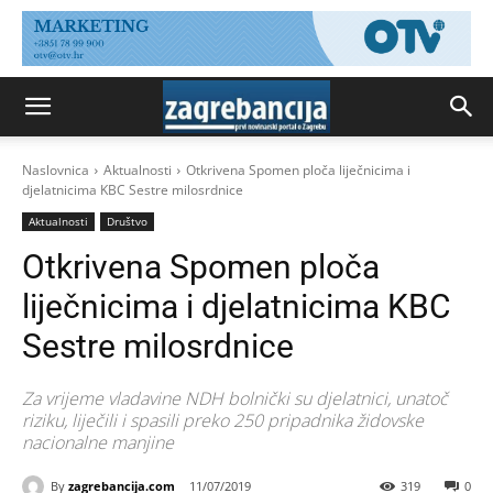
Naslovnica
Aktualnosti
Otkrivena Spomen ploča liječnicima i
djelatnicima KBC Sestre milosrdnice
Aktualnosti
Društvo
Otkrivena Spomen ploča
liječnicima i djelatnicima KBC
Sestre milosrdnice
Za vrijeme vladavine NDH bolnički su djelatnici, unatoč
riziku, liječili i spasili preko 250 pripadnika židovske
nacionalne manjine
By
zagrebancija.com
11/07/2019
319
0