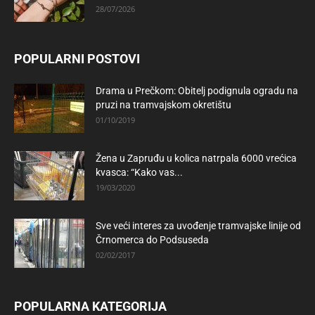
28/07/2026
POPULARNI POSTOVI
Drama u Prečkom: Obitelj podignula ogradu na
pruzi na tramvajskom okretištu
01/10/2019
Žena u Zapruđu u kolica natrpala 6000 vrećica
kvasca: “Kako vas...
19/03/2020
Sve veći interes za uvođenje tramvajske linije od
Črnomerca do Podsuseda
02/02/2017
POPULARNA KATEGORIJA