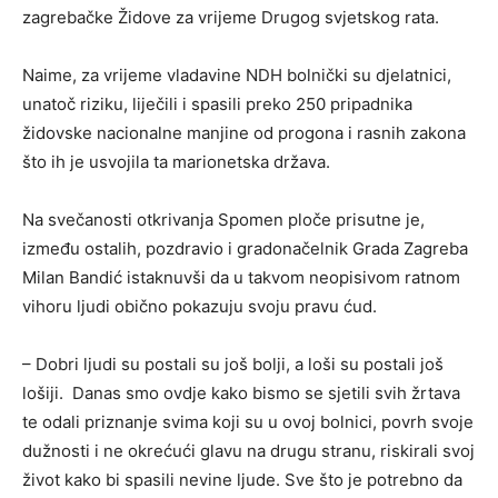
zagrebačke Židove za vrijeme Drugog svjetskog rata.
Naime, za vrijeme vladavine NDH bolnički su djelatnici,
unatoč riziku, liječili i spasili preko 250 pripadnika
židovske nacionalne manjine od progona i rasnih zakona
što ih je usvojila ta marionetska država.
Na svečanosti otkrivanja Spomen ploče prisutne je,
između ostalih, pozdravio i gradonačelnik Grada Zagreba
Milan Bandić istaknuvši da u takvom neopisivom ratnom
vihoru ljudi obično pokazuju svoju pravu ćud.
– Dobri ljudi su postali su još bolji, a loši su postali još
lošiji. Danas smo ovdje kako bismo se sjetili svih žrtava
te odali priznanje svima koji su u ovoj bolnici, povrh svoje
dužnosti i ne okrećući glavu na drugu stranu, riskirali svoj
život kako bi spasili nevine ljude. Sve što je potrebno da