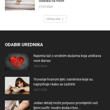
odlaska na more
27/07/2026
Učitaj više
ODABIR UREDNIKA
Najveća laž o srodnim dušama koja uništava
veze danas
28/07/2026
Trovanje hranom ljeti: namirnice koje su
najrizičnije i kako se zaštititi
28/07/2026
Jedan detalj može potpuno promijeniti vaš
ljetni outfit: modni dodaci bez...