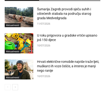
Šumarija Zagreb provodi sječu suhih i
oštećenih stabala na području starog
grada Medvedgrada
11/07/2026
Aktualnosti
U roku prigovora u gradske vrtiće upisano
još 150 djece
10/07/2026
Aktualnosti
Hrvati električne romobile najviše traže ljeti,
muškarci ih voze češće, a interes je manji
nego ranije
10/07/2026
Aktualnosti