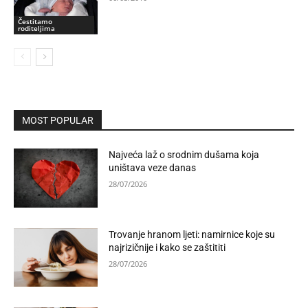
Čestitamo
roditeljima
MOST POPULAR
Najveća laž o srodnim dušama koja
uništava veze danas
28/07/2026
Trovanje hranom ljeti: namirnice koje su
najrizičnije i kako se zaštititi
28/07/2026