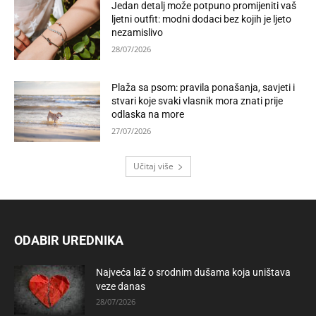
Jedan detalj može potpuno promijeniti vaš
ljetni outfit: modni dodaci bez kojih je ljeto
nezamislivo
28/07/2026
Plaža sa psom: pravila ponašanja, savjeti i
stvari koje svaki vlasnik mora znati prije
odlaska na more
27/07/2026
Učitaj više
ODABIR UREDNIKA
Najveća laž o srodnim dušama koja uništava
veze danas
28/07/2026