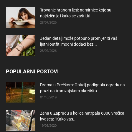
Trovanje hranom ljeti: namirnice koje su
najrizičnije i kako se zaštititi
28/07/2026
Jedan detalj može potpuno promijeniti vaš
ljetni outfit: modni dodaci bez...
28/07/2026
POPULARNI POSTOVI
Drama u Prečkom: Obitelj podignula ogradu na
pruzi na tramvajskom okretištu
01/10/2019
Žena u Zapruđu u kolica natrpala 6000 vrećica
kvasca: “Kako vas...
19/03/2020