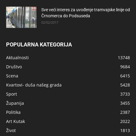
Sve veći interes za uvođenje tramvajske linije od
Črnomerca do Podsuseda
02/02/2017
POPULARNA KATEGORIJA
Aktualnosti
13748
Društvo
9684
Scena
6415
Kvartovi- duša našeg grada
5428
Sport
3733
Županija
3455
Politika
2387
Art Kutak
2022
Život
1813