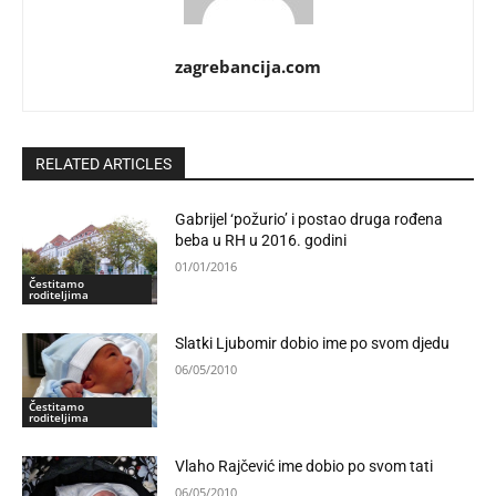
zagrebancija.com
RELATED ARTICLES
Gabrijel ‘požurio’ i postao druga rođena
beba u RH u 2016. godini
01/01/2016
Čestitamo
roditeljima
Slatki Ljubomir dobio ime po svom djedu
06/05/2010
Čestitamo
roditeljima
Vlaho Rajčević ime dobio po svom tati
06/05/2010