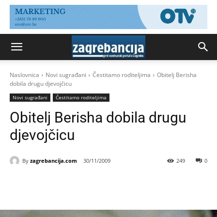
Naslovnica
Novi sugrađani
Čestitamo roditeljima
Obitelj Berisha
dobila drugu djevojčicu
Novi sugrađani
Čestitamo roditeljima
Obitelj Berisha dobila drugu
djevojčicu
By
zagrebancija.com
30/11/2009
249
0