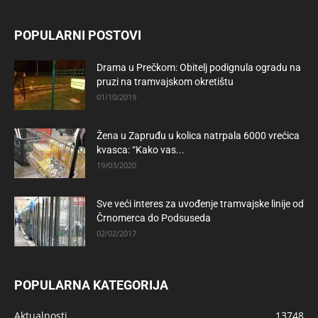
POPULARNI POSTOVI
Drama u Prečkom: Obitelj podignula ogradu na
pruzi na tramvajskom okretištu
01/10/2019
Žena u Zapruđu u kolica natrpala 6000 vrećica
kvasca: “Kako vas...
19/03/2020
Sve veći interes za uvođenje tramvajske linije od
Črnomerca do Podsuseda
02/02/2017
POPULARNA KATEGORIJA
Aktualnosti
13748