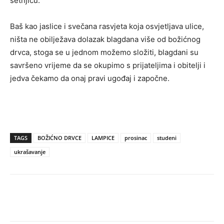
šetnjicu.
Baš kao jaslice i svečana rasvjeta koja osvjetljava ulice,
ništa ne obilježava dolazak blagdana više od božićnog
drvca, stoga se u jednom možemo složiti, blagdani su
savršeno vrijeme da se okupimo s prijateljima i obitelji i
jedva čekamo da onaj pravi ugođaj i započne.
TAGS
BOŽIĆNO DRVCE
LAMPICE
prosinac
studeni
ukrašavanje