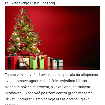
za ukrašavanje uistinu bezbroj.
Tamne zimske večeri uvijek nas inspiriraju da uljepšamo
svoje domove ugodnim božićnim svjetlima i lijepo
okićenim božićnim drvcem, a kako i odoljeti ranijem
ukrašavanju kada već po užem centru grada možemo
uživati u pregrštu lampica koje krase drveće i glavnu