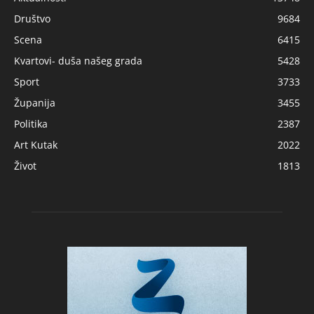
Društvo
9684
Scena
6415
Kvartovi- duša našeg grada
5428
Sport
3733
Županija
3455
Politika
2387
Art Kutak
2022
Život
1813