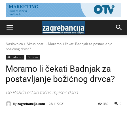
Naslovnica
Aktualnosti
Moramo li čekati Badnjak za postavljanje
božićnog drvca?
Aktualnosti
Društvo
Moramo li čekati Badnjak za
postavljanje božićnog drvca?
Do Božića ostalo točno mjesec dana
By
zagrebancija.com
25/11/2021
330
0