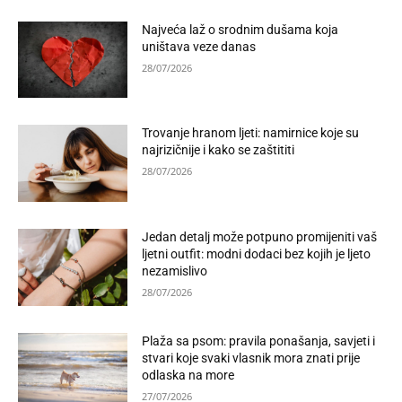
Najveća laž o srodnim dušama koja
uništava veze danas
28/07/2026
Trovanje hranom ljeti: namirnice koje su
najrizičnije i kako se zaštititi
28/07/2026
Jedan detalj može potpuno promijeniti vaš
ljetni outfit: modni dodaci bez kojih je ljeto
nezamislivo
28/07/2026
Plaža sa psom: pravila ponašanja, savjeti i
stvari koje svaki vlasnik mora znati prije
odlaska na more
27/07/2026