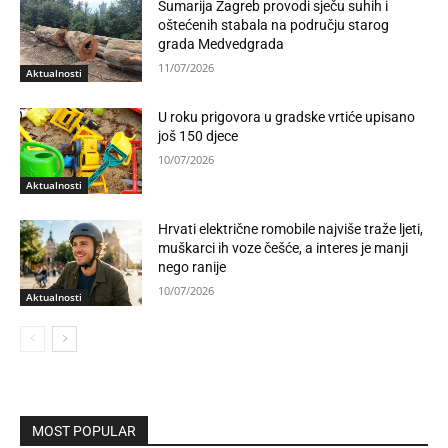
Šumarija Zagreb provodi sječu suhih i
oštećenih stabala na području starog
grada Medvedgrada
11/07/2026
Aktualnosti
U roku prigovora u gradske vrtiće upisano
još 150 djece
10/07/2026
Aktualnosti
Hrvati električne romobile najviše traže ljeti,
muškarci ih voze češće, a interes je manji
nego ranije
10/07/2026
Aktualnosti
MOST POPULAR