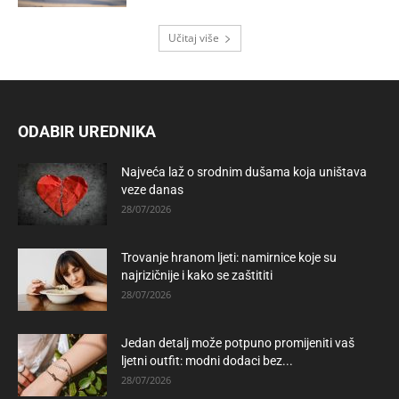
Učitaj više
ODABIR UREDNIKA
Najveća laž o srodnim dušama koja uništava
veze danas
28/07/2026
Trovanje hranom ljeti: namirnice koje su
najrizičnije i kako se zaštititi
28/07/2026
Jedan detalj može potpuno promijeniti vaš
ljetni outfit: modni dodaci bez...
28/07/2026