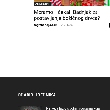
Aktualnosti
Moramo li čekati Badnjak za
postavljanje božićnog drvca?
zagrebancija.com
-
25/11/2021
ODABIR UREDNIKA
Najveća laž o srodnim dušama koja