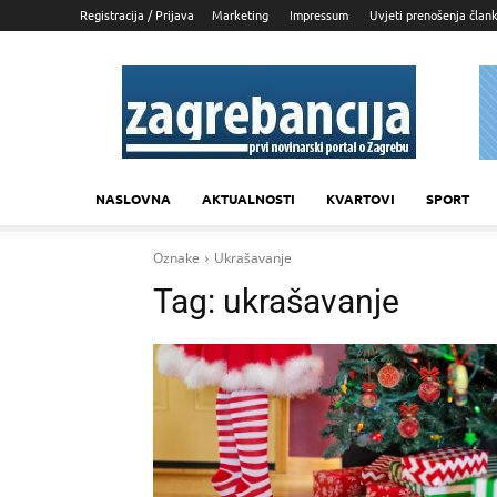
Registracija / Prijava
Marketing
Impressum
Uvjeti prenošenja član
Zagrebancija
NASLOVNA
AKTUALNOSTI
KVARTOVI
SPORT
Oznake
Ukrašavanje
Tag:
ukrašavanje