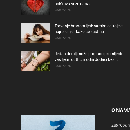
uništava veze danas
28/07/2026
Trovanje hranom ljeti: namirnice koje su
najrizičnije i kako se zaštititi
28/07/2026
Jedan detalj može potpuno promijeniti
vaš ljetni outfit: modni dodaci bez...
28/07/2026
O NAM
Zagrebanc