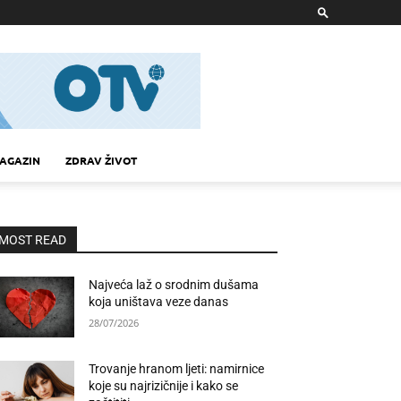
AGAZIN
ZDRAV ŽIVOT
MOST READ
Najveća laž o srodnim dušama
koja uništava veze danas
28/07/2026
Trovanje hranom ljeti: namirnice
koje su najrizičnije i kako se