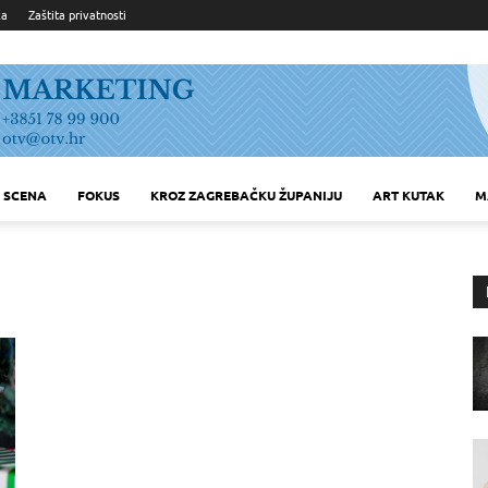
ka
Zaštita privatnosti
SCENA
FOKUS
KROZ ZAGREBAČKU ŽUPANIJU
ART KUTAK
M