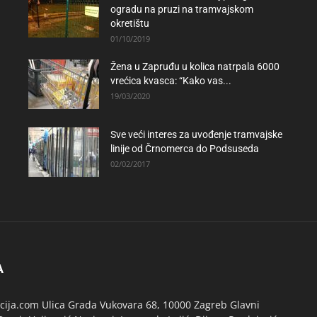
ogradu na pruzi na tramvajskom
okretištu
01/10/2019
Žena u Zapruđu u kolica natrpala 6000
vrećica kvasca: “Kako vas...
19/03/2020
Sve veći interes za uvođenje tramvajske
linije od Črnomerca do Podsuseda
02/02/2017
A
ija.com Ulica Grada Vukovara 68, 10000 Zagreb Glavni