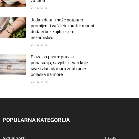
zaštititi
28/07/2026
Jedan detalj može potpuno
promijeniti vaš ljetni outfit: modni
dodaci bez kojih je ljeto
nezamislivo
28/07/2026
Plaža sa psom: pravila
ponašanja, savjeti i stvari koje
svaki vlasnik mora znati prije
odlaska na more
27/07/2026
POPULARNA KATEGORIJA
Aktualnosti
13748