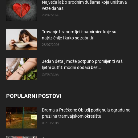
Najveća laž o srodnim dušama koja uništava
veze danas
28/07/2026
Trovanje hranom ljeti: namirnice koje su
najrizičnije i kako se zaštititi
28/07/2026
Jedan detalj može potpuno promijeniti vaš
ljetni outfit: modni dodaci bez...
28/07/2026
POPULARNI POSTOVI
Drama u Prečkom: Obitelj podignula ogradu na
pruzi na tramvajskom okretištu
01/10/2019