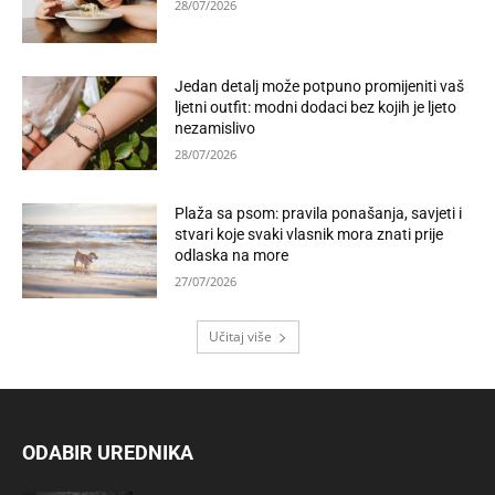
28/07/2026
Jedan detalj može potpuno promijeniti vaš
ljetni outfit: modni dodaci bez kojih je ljeto
nezamislivo
28/07/2026
Plaža sa psom: pravila ponašanja, savjeti i
stvari koje svaki vlasnik mora znati prije
odlaska na more
27/07/2026
Učitaj više
ODABIR UREDNIKA