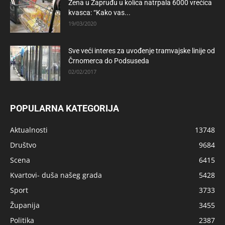
Žena u Zapruđu u kolica natrpala 6000 vrećica
kvasca: “Kako vas...
19/03/2020
Sve veći interes za uvođenje tramvajske linije od
Črnomerca do Podsuseda
02/02/2017
POPULARNA KATEGORIJA
Aktualnosti
13748
Društvo
9684
Scena
6415
Kvartovi- duša našeg grada
5428
Sport
3733
Županija
3455
Politika
2387