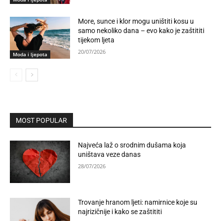
More, sunce i klor mogu uništiti kosu u
samo nekoliko dana – evo kako je zaštititi
tijekom ljeta
20/07/2026
Moda i ljepota
MOST POPULAR
Najveća laž o srodnim dušama koja
uništava veze danas
28/07/2026
Trovanje hranom ljeti: namirnice koje su
najrizičnije i kako se zaštititi