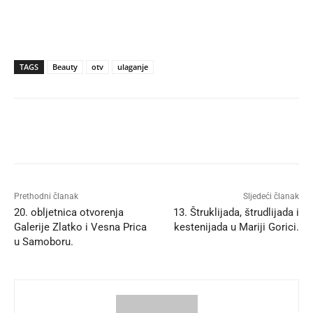
TAGS
Beauty
otv
ulaganje
Prethodni članak
Sljedeći članak
20. obljetnica otvorenja
13. Štruklijada, štrudlijada i
Galerije Zlatko i Vesna Prica
kestenijada u Mariji Gorici.
u Samoboru.