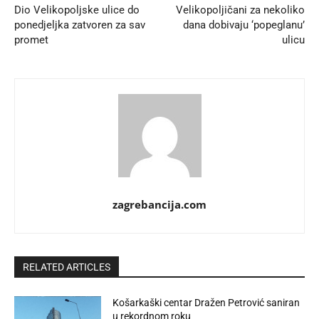
Dio Velikopoljske ulice do
Velikopoljičani za nekoliko
ponedjeljka zatvoren za sav
dana dobivaju ‘popeglanu’
promet
ulicu
zagrebancija.com
RELATED ARTICLES
Košarkaški centar Dražen Petrović saniran
u rekordnom roku