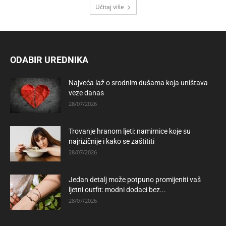
Učitaj više
ODABIR UREDNIKA
Najveća laž o srodnim dušama koja uništava
veze danas
28/07/2026
Trovanje hranom ljeti: namirnice koje su
najrizičnije i kako se zaštititi
28/07/2026
Jedan detalj može potpuno promijeniti vaš
ljetni outfit: modni dodaci bez...
28/07/2026