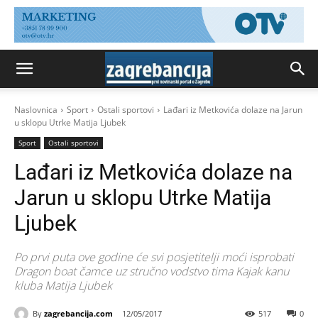
Naslovnica
Sport
Ostali sportovi
Lađari iz Metkovića dolaze na Jarun
u sklopu Utrke Matija Ljubek
Sport
Ostali sportovi
Lađari iz Metkovića dolaze na
Jarun u sklopu Utrke Matija
Ljubek
Po prvi puta ove godine će svi posjetitelji moći isprobati
Dragon boat čamce uz stručno vodstvo tima Kajak kanu
kluba Matija Ljubek
By
zagrebancija.com
12/05/2017
517
0