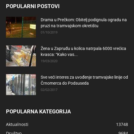
POPULARNI POSTOVI
Drama u Prečkom: Obitelj podignula ogradu na
pruzi na tramvajskom okretištu
01/10/2019
Žena u Zapruđu u kolica natrpala 6000 vrećica
kvasca: “Kako vas...
19/03/2020
Sve veći interes za uvođenje tramvajske linije od
Črnomerca do Podsuseda
02/02/2017
POPULARNA KATEGORIJA
Aktualnosti
13748
Društvo
9684