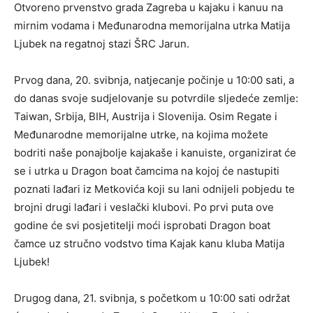
Otvoreno prvenstvo grada Zagreba u kajaku i kanuu na
mirnim vodama i Međunarodna memorijalna utrka Matija
Ljubek na regatnoj stazi ŠRC Jarun.
Prvog dana, 20. svibnja, natjecanje počinje u 10:00 sati, a
do danas svoje sudjelovanje su potvrdile sljedeće zemlje:
Taiwan, Srbija, BIH, Austrija i Slovenija. Osim Regate i
Međunarodne memorijalne utrke, na kojima možete
bodriti naše ponajbolje kajakaše i kanuiste, organizirat će
se i utrka u Dragon boat čamcima na kojoj će nastupiti
poznati lađari iz Metkovića koji su lani odnijeli pobjedu te
brojni drugi lađari i veslački klubovi. Po prvi puta ove
godine će svi posjetitelji moći isprobati Dragon boat
čamce uz stručno vodstvo tima Kajak kanu kluba Matija
Ljubek!
Drugog dana, 21. svibnja, s početkom u 10:00 sati održat