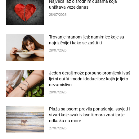
Najveća laž o srodnim dušama koja
uništava veze danas
28/07/2026
Trovanje hranom ljeti: namirnice koje su
najrizičnije i kako se zaštititi
28/07/2026
Jedan detalj može potpuno promijeniti vaš
ljetni outfit: modni dodaci bez kojih je ljeto
nezamislivo
28/07/2026
Plaža sa psom: pravila ponašanja, savjeti i
stvari koje svaki vlasnik mora znati prije
odlaska na more
27/07/2026