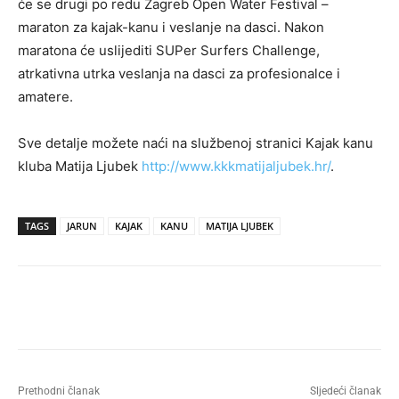
će se drugi po redu Zagreb Open Water Festival –
maraton za kajak-kanu i veslanje na dasci. Nakon
maratona će uslijediti SUPer Surfers Challenge,
atrkativna utrka veslanja na dasci za profesionalce i
amatere.
Sve detalje možete naći na službenoj stranici Kajak kanu
kluba Matija Ljubek
http://www.kkkmatijaljubek.hr/
.
TAGS
JARUN
KAJAK
KANU
MATIJA LJUBEK
Prethodni članak
Sljedeći članak