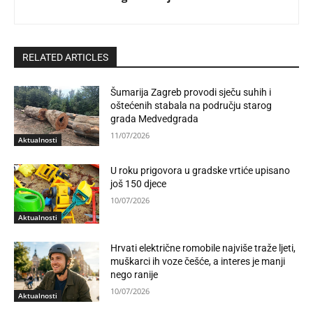
RELATED ARTICLES
Šumarija Zagreb provodi sječu suhih i
oštećenih stabala na području starog
grada Medvedgrada
11/07/2026
Aktualnosti
U roku prigovora u gradske vrtiće upisano
još 150 djece
10/07/2026
Aktualnosti
Hrvati električne romobile najviše traže ljeti,
muškarci ih voze češće, a interes je manji
nego ranije
10/07/2026
Aktualnosti