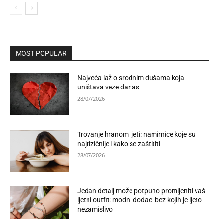
MOST POPULAR
Najveća laž o srodnim dušama koja
uništava veze danas
28/07/2026
Trovanje hranom ljeti: namirnice koje su
najrizičnije i kako se zaštititi
28/07/2026
Jedan detalj može potpuno promijeniti vaš
ljetni outfit: modni dodaci bez kojih je ljeto
nezamislivo