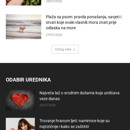
28/07/2026
Plaža sa psom: pravila ponašanja, savjeti i
stvari koje svaki vlasnik mora znati prije
odlaska na more
27/07/2026
Učitaj više
ODABIR UREDNIKA
Najveća laž o srodnim dušama koja uništava
veze danas
28/07/2026
Trovanje hranom ljeti: namirnice koje su
najrizičnije i kako se zaštititi