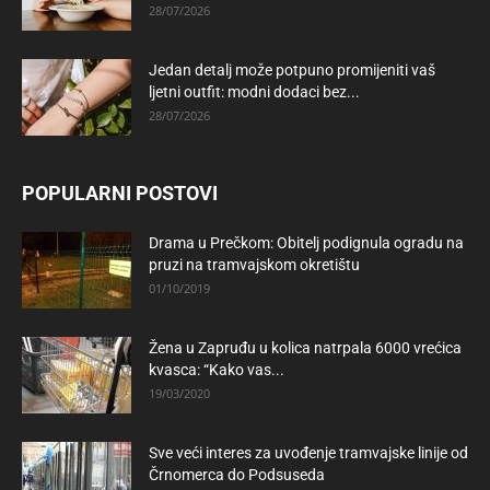
28/07/2026
Jedan detalj može potpuno promijeniti vaš
ljetni outfit: modni dodaci bez...
28/07/2026
POPULARNI POSTOVI
Drama u Prečkom: Obitelj podignula ogradu na
pruzi na tramvajskom okretištu
01/10/2019
Žena u Zapruđu u kolica natrpala 6000 vrećica
kvasca: “Kako vas...
19/03/2020
Sve veći interes za uvođenje tramvajske linije od
Črnomerca do Podsuseda