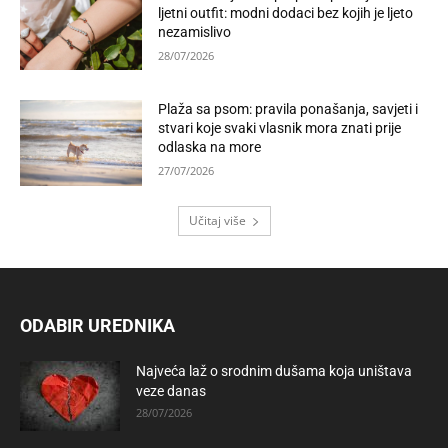
ljetni outfit: modni dodaci bez kojih je ljeto
nezamislivo
28/07/2026
Plaža sa psom: pravila ponašanja, savjeti i
stvari koje svaki vlasnik mora znati prije
odlaska na more
27/07/2026
Učitaj više
ODABIR UREDNIKA
Najveća laž o srodnim dušama koja uništava
veze danas
28/07/2026