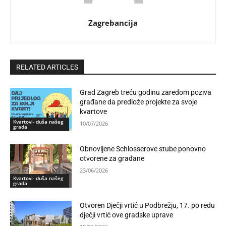
Zagrebancija
RELATED ARTICLES
Grad Zagreb treću godinu zaredom poziva
građane da predlože projekte za svoje
kvartove
Kvartovi- duša našeg
10/07/2026
grada
Obnovljene Schlosserove stube ponovno
otvorene za građane
23/06/2026
Kvartovi- duša našeg
grada
Otvoren Dječji vrtić u Podbrežju, 17. po redu
dječji vrtić ove gradske uprave