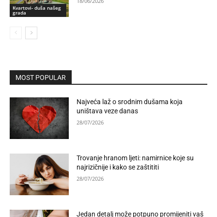
18/06/2026
Kvartovi- duša našeg
grada
MOST POPULAR
Najveća laž o srodnim dušama koja
uništava veze danas
28/07/2026
Trovanje hranom ljeti: namirnice koje su
najrizičnije i kako se zaštititi
28/07/2026
Jedan detalj može potpuno promijeniti vaš