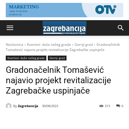
Naslovnica
Kvartovi- duša našeg grada
Gornji grad
Gradonačelnik
Tomašević najavio projekt revitalizacije Zagrebačke uspinjače
Kvartovi- duša našeg grada
Gornji grad
Gradonačelnik Tomašević
najavio projekt revitalizacije
Zagrebačke uspinjače
By
Zagrebancija
30/08/2023
313
0