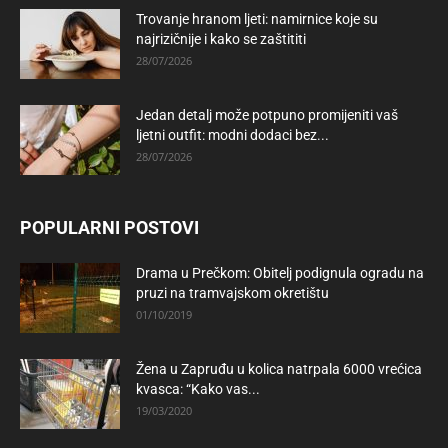
Trovanje hranom ljeti: namirnice koje su
najrizičnije i kako se zaštititi
28/07/2026
Jedan detalj može potpuno promijeniti vaš
ljetni outfit: modni dodaci bez...
28/07/2026
POPULARNI POSTOVI
Drama u Prečkom: Obitelj podignula ogradu na
pruzi na tramvajskom okretištu
01/10/2019
Žena u Zapruđu u kolica natrpala 6000 vrećica
kvasca: “Kako vas...
19/03/2020