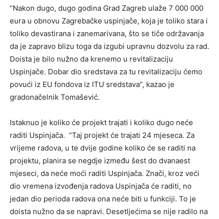
“Nakon dugo, dugo godina Grad Zagreb ulaže 7 000 000
eura u obnovu Zagrebačke uspinjače, koja je toliko stara i
toliko devastirana i zanemarivana, što se tiče održavanja
da je zapravo blizu toga da izgubi upravnu dozvolu za rad.
Doista je bilo nužno da krenemo u revitalizaciju
Uspinjače. Dobar dio sredstava za tu revitalizaciju ćemo
povući iz EU fondova iz ITU sredstava”, kazao je
gradonačelnik Tomašević.
Istaknuo je koliko će projekt trajati i koliko dugo neće
raditi Uspinjača. “Taj projekt će trajati 24 mjeseca. Za
vrijeme radova, u te dvije godine koliko će se raditi na
projektu, planira se negdje između šest do dvanaest
mjeseci, da neće moći raditi Uspinjača. Znači, kroz veći
dio vremena izvođenja radova Uspinjača će raditi, no
jedan dio perioda radova ona neće biti u funkciji. To je
doista nužno da se napravi. Desetljećima se nije radilo na