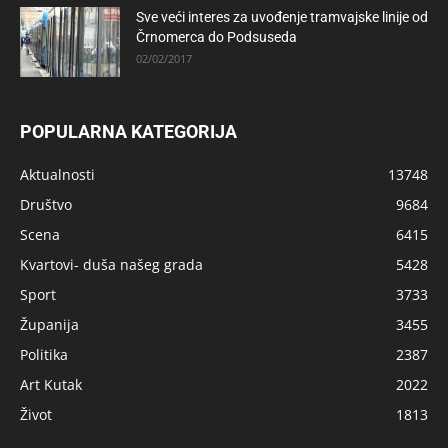
Sve veći interes za uvođenje tramvajske linije od
Črnomerca do Podsuseda
02/02/2017
POPULARNA KATEGORIJA
Aktualnosti
13748
Društvo
9684
Scena
6415
Kvartovi- duša našeg grada
5428
Sport
3733
Županija
3455
Politika
2387
Art Kutak
2022
Život
1813