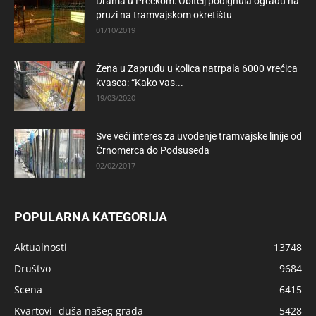
Drama u Prečkom: Obitelj podignula ogradu na
pruzi na tramvajskom okretištu
01/10/2019
Žena u Zapruđu u kolica natrpala 6000 vrećica
kvasca: “Kako vas...
19/03/2020
Sve veći interes za uvođenje tramvajske linije od
Črnomerca do Podsuseda
02/02/2017
POPULARNA KATEGORIJA
Aktualnosti
13748
Društvo
9684
Scena
6415
Kvartovi- duša našeg grada
5428