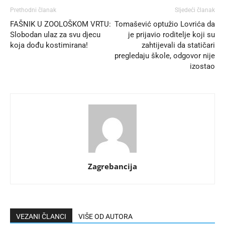
Prethodni članak
Sljedeći članak
FAŠNIK U ZOOLOŠKOM VRTU:
Tomašević optužio Lovrića da
Slobodan ulaz za svu djecu
je prijavio roditelje koji su
koja dođu kostimirana!
zahtijevali da statičari
pregledaju škole, odgovor nije
izostao
Zagrebancija
VEZANI ČLANCI
VIŠE OD AUTORA