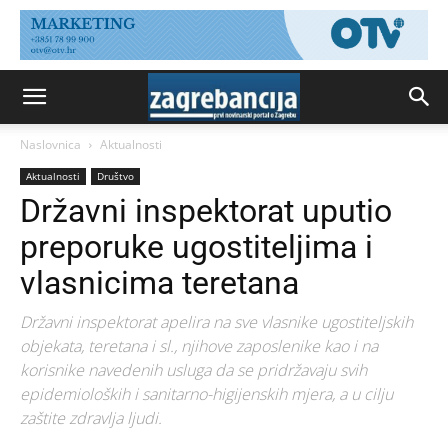
Naslovnica
Aktualnosti
Aktualnosti
Društvo
Državni inspektorat uputio
preporuke ugostiteljima i
vlasnicima teretana
Državni inspektorat apelira na sve vlasnike ugostiteljskih
objekata, teretana i sl., njihove zaposlenike kao i na
korisnike navedenih usluga da se pridržavaju svih
epidemioloških i sanitarno-higijenskih mjera, a u cilju
zaštite zdravlja ljudi.